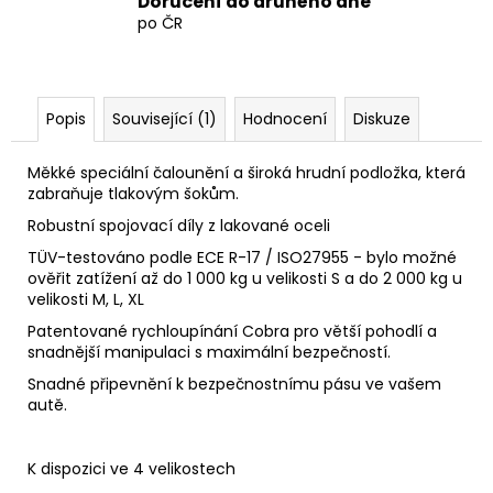
Doručení do druhého dne
po ČR
Popis
Související (1)
Hodnocení
Diskuze
Měkké speciální čalounění a široká hrudní podložka, která
zabraňuje tlakovým šokům.
Robustní spojovací díly z lakované oceli
TÜV-testováno podle ECE R-17 / ISO27955 - bylo možné
ověřit zatížení až do 1 000 kg u velikosti S a do 2 000 kg u
velikosti M, L, XL
Patentované rychloupínání Cobra pro větší pohodlí a
snadnější manipulaci s maximální bezpečností.
Snadné připevnění k bezpečnostnímu pásu ve vašem
autě.
K dispozici ve 4 velikostech