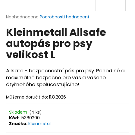
a
j
Průměrné
Neohodnoceno
Podrobnosti hodnocení
í
hodnocení
Kleinmetall Allsafe
produktu
t
je
?
autopás pro psy
0,0
z
velikost L
5
hvězdiček.
Allsafe - bezpečnostní pás pro psy. Pohodlné a
HLEDAT
maximálně bezpečné pro vás a vašeho
čtyřnohého spolucestujícího!
D
Můžeme doručit do:
11.8.2026
o
p
Skladem
(4 ks)
o
Kód:
15380200
r
Značka:
Kleinmetall
u