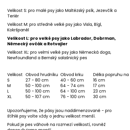
Velikost S: pro malé psy jako Maltézský psík, Jezevčík a
Teriér
Velikost M: pro středně velké psy jako Visla, Bígl,
Kokršpaněl
Velikost L: pro velké psy jako Labrador, Dobrman,
Německý ovčák a Rotvajler
Velikost XL: pro velmi velké psy jako Německá doga,
Newfoundland a Bernský salašnický pes
Velikost
Obvod hrudníku
Obvod krku
Délka popruhu na 
S
27 - 80 cm
40 - 60 cm
16 cm
M
50 - 100 cm
64 - 74 cm
17 cm
L
50 - 100 cm
64 - 100 cm
23 cm
XL
50 - 107 cm
76 - 100 cm
30 cm
Upozorňujeme, že pásy jsou naddimenzované - pro
štíhlé psy volte vždy o jednu velikost menší.
Pokud je pes váhově na rozmezí velikostí, rovněž
doporučujeme menší.