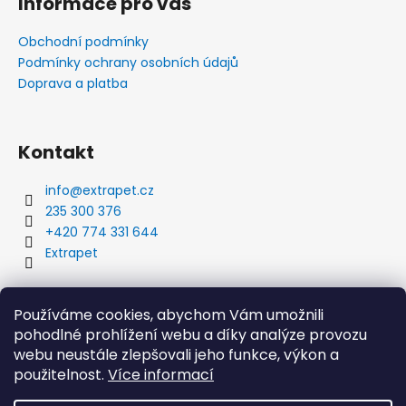
Informace pro vás
Obchodní podmínky
Podmínky ochrany osobních údajů
Doprava a platba
Kontakt
info
@
extrapet.cz
235 300 376
+420 774 331 644
Extrapet
Vyhledávání
Používáme cookies, abychom Vám umožnili
pohodlné prohlížení webu a díky analýze provozu
webu neustále zlepšovali jeho funkce, výkon a
použitelnost.
Více informací
HLEDAT