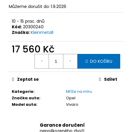
č
u
Můžeme doručit do:
1.9.2026
j
e
10 - 15 prac. dnů
m
Kód:
20300240
e
Značka:
Kleinmetall
17 560 Kč
KLEINMETALL
NÁSTUPNÍ
Měrná
RAMPA
DO KOŠÍKU
cena:
DOGWALK3
XL,
41
Zeptat se
Sdílet
X
83-
193
Kategorie
:
Mříže na míru
X
Značka auta
:
Opel
12
Model auta
:
Vivaro
CM
5
324
Kč
Garance doručení
nepoškozeného zboží