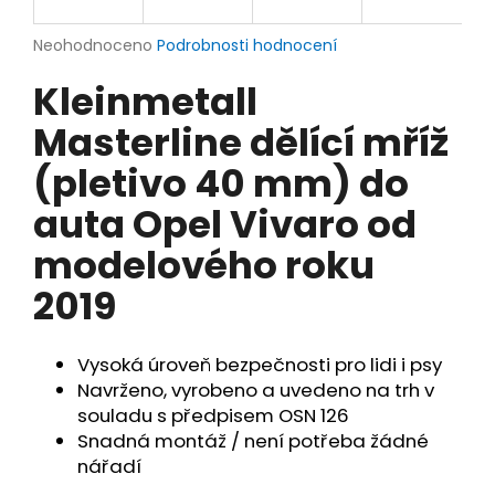
a
Průměrné
Neohodnoceno
Podrobnosti hodnocení
j
hodnocení
í
Kleinmetall
produktu
t
je
Masterline dělící mříž
0,0
?
z
(pletivo 40 mm) do
5
hvězdiček.
auta Opel Vivaro od
modelového roku
HLEDAT
2019
D
Vysoká úroveň bezpečnosti pro lidi i psy
o
Navrženo, vyrobeno a uvedeno na trh v
p
souladu s předpisem OSN 126
o
Snadná montáž / není potřeba žádné
r
nářadí
u