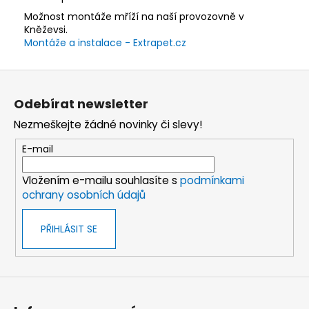
Možnost montáže mříží na naší provozovně v
Kněževsi.
Montáže a instalace - Extrapet.cz
Z
á
Odebírat newsletter
p
Nezmeškejte žádné novinky či slevy!
a
t
E-mail
í
Vložením e-mailu souhlasíte s
podmínkami
ochrany osobních údajů
PŘIHLÁSIT SE