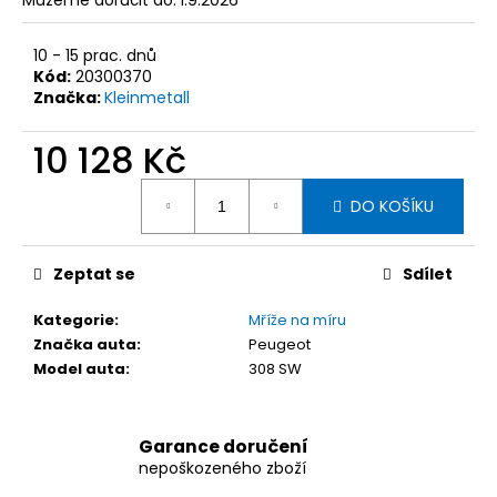
č
Můžeme doručit do:
1.9.2026
u
j
10 - 15 prac. dnů
e
Kód:
20300370
m
Značka:
Kleinmetall
e
10 128 Kč
Měrná
KLEINMETALL
DO KOŠÍKU
ROADMASTER
cena:
DELUXE
DĚLÍCÍ
MŘÍŽ
Zeptat se
Sdílet
DO
AUTA,
95-
Kategorie
:
Mříže na míru
145
Značka auta
:
Peugeot
X
Model auta
:
308 SW
25
CM
2
927
Garance doručení
Kč
nepoškozeného zboží
Původně: