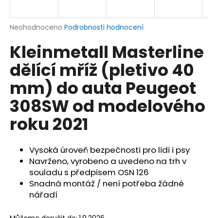
a
j
Průměrné
Neohodnoceno
Podrobnosti hodnocení
í
hodnocení
Kleinmetall Masterline
produktu
t
je
?
dělící mříž (pletivo 40
0,0
z
mm) do auta Peugeot
5
hvězdiček.
308SW od modelového
HLEDAT
roku 2021
Vysoká úroveň bezpečnosti pro lidi i psy
D
Navrženo, vyrobeno a uvedeno na trh v
o
souladu s předpisem OSN 126
p
Snadná montáž / není potřeba žádné
o
nářadí
r
u