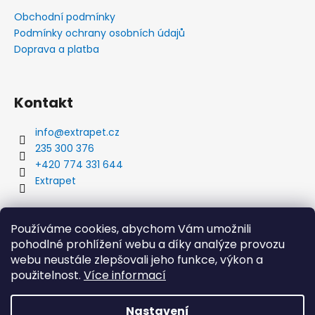
Obchodní podmínky
Podmínky ochrany osobních údajů
Doprava a platba
Kontakt
info
@
extrapet.cz
235 300 376
+420 774 331 644
Extrapet
Vyhledávání
Používáme cookies, abychom Vám umožnili
pohodlné prohlížení webu a díky analýze provozu
webu neustále zlepšovali jeho funkce, výkon a
použitelnost.
Více informací
HLEDAT
Nastavení