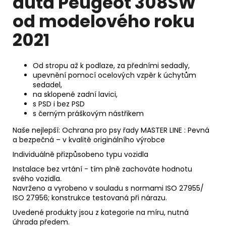
auta Peugeot 308SW
od modelového roku
2021
Od stropu až k podlaze, za předními sedadly,
upevnění pomocí ocelových vzpěr k úchytům
sedadel,
na sklopené zadní lavici,
s PSD i bez PSD
s černým práškovým nástřikem
Naše nejlepší: Ochrana pro psy řady
MASTER
LINE : Pevná
a bezpečná – v kvalitě originálního výrobce
Individuálně přizpůsobeno typu vozidla
Instalace bez vrtání - tím plně zachováte hodnotu
svého vozidla.
Navrženo a vyrobeno v souladu s normami ISO 27955/
ISO 27956; konstrukce testovaná při nárazu.
Uvedené produkty jsou z kategorie na míru, nutná
úhrada předem.