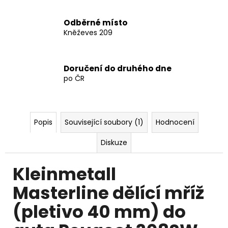
4
123
Kč
Odběrné místo
Kněževes 209
Doručení do druhého dne
po ČR
Popis
Související soubory (1)
Hodnocení
Diskuze
Kleinmetall
Masterline dělící mříž
(pletivo 40 mm) do