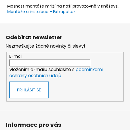
Možnost montáže mříží na naší provozovně v Kněževsi.
Montáže a instalace - Extrapet.cz
Z
á
Odebírat newsletter
p
Nezmeškejte žádné novinky či slevy!
a
t
E-mail
í
Vložením e-mailu souhlasíte s
podmínkami
ochrany osobních údajů
PŘIHLÁSIT SE
Informace pro vás