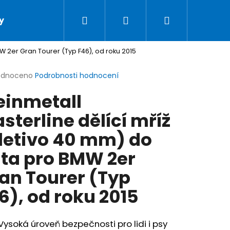
Hledat
Přihlášení
Nákupní
y
Podmínky ochrany osobních údajů
Doprav
W 2er Gran Tourer (Typ F46), od roku 2015
košík
rné
odnoceno
Podrobnosti hodnocení
cení
einmetall
ktu
sterline dělící mříž
letivo 40 mm) do
ček.
ta pro BMW 2er
an Tourer (Typ
6), od roku 2015
LSAFE AUTOPÁS PRO PSY
Vysoká úroveň bezpečnosti pro lidi i psy