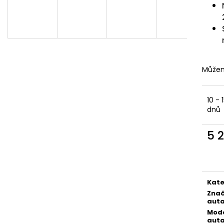
ALLSIDE COMFORT, 155 X 140 CM
VELIKOST M
2 658 Kč
1 745 Kč
Můžem
10 - 
dnů
5 
Měr
cena
Kate
Zna
aut
Mod
aut