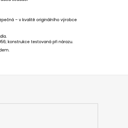
ezpečná – v kvalitě originálního výrobce
dla.
6; konstrukce testovaná při nárazu.
edem.