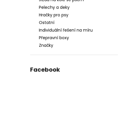
DĚLÍCÍ MŘÍŽ DO AUTA, 95-145 X 25 CM
l
Pelechy a deky
2 927 Kč
Původně:
4 123 Kč
Hračky pro psy
Ostatní
Individuální řešení na míru
Přepravní boxy
Značky
Facebook