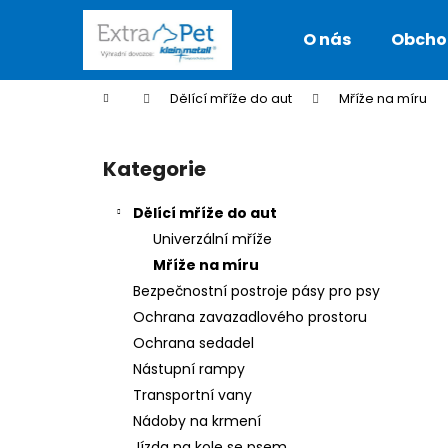
K
Přejít
na
o
O nás
Obcho
obsah
Zpět
Zpět
š
do
do
í
Domů
Dělící mříže do aut
Mříže na míru
k
obchodu
obchodu
P
o
Kategorie
Přeskočit
s
kategorie
t
Dělící mříže do aut
r
Univerzální mříže
a
Mříže na míru
n
Bezpečnostní postroje pásy pro psy
n
Ochrana zavazadlového prostoru
í
Ochrana sedadel
p
Nástupní rampy
a
Transportní vany
n
Nádoby na krmení
KLEINMETALL ROADMASTER DELUXE
e
Jízda na kole se psem