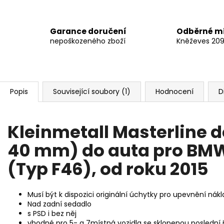
Garance doručení
Odběrné m
nepoškozeného zboží
Kněževes 20
Popis
Související soubory (1)
Hodnocení
D
Kleinmetall Masterline dě
40 mm) do auta pro BMW
(Typ F46), od roku 2015
Musí být k dispozici originální úchytky pro upevnění nák
Nad zadní sedadlo
s PSD i bez něj
vhodné pro 5- a 7místná vozidla se sklopenou poslední