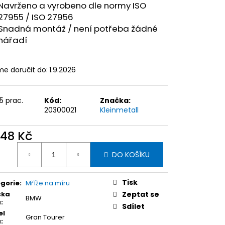
Navrženo a vyrobeno dle normy ISO
27955 / ISO 27956
Snadná montáž / není potřeba žádné
nářadí
e doručit do:
1.9.2026
15 prac.
Kód:
Značka:
20300021
Kleinmetall
248 Kč
ná
DO KOŠÍKU
:
Tisk
gorie
:
Mříže na míru
čka
Zeptat se
BMW
a
:
Sdílet
el
Gran Tourer
a
: