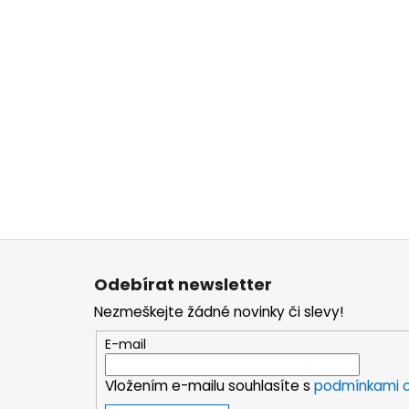
Z
á
Odebírat newsletter
p
Nezmeškejte žádné novinky či slevy!
a
t
E-mail
í
Vložením e-mailu souhlasíte s
podmínkami o