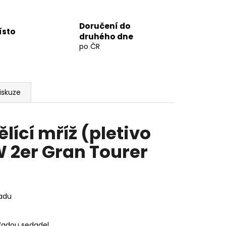
Doručení do
ísto
druhého dne
9
po ČR
iskuze
lící mříž (pletivo
 2er Gran Tourer
ladu
 řadou sedadel