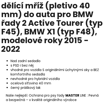
dělící mříž (pletivo 40
mm) do auta pro BMW
řady 2 Active Tourer (typ
F45), BMW X1 (typ F48),
modelové roky 2015 -
2022
Nad zadní sedadlo
s PSD i bez něj
vhodné pro vozidla S originálními úchytnými oky a BEZ
komfortního sedadla
nevhodné pro hybridní vozidla
ocelová síťovina 40 mm
černý práškový lak
Naše nejlepší: Ochrana pro psy řady
MASTER
LINE : Pevná
a bezpečná – v kvalitě originálního výrobce