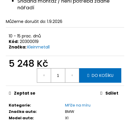
č
Snadná montáž / není potřeba žádné
u
nářadí
j
e
Můžeme doručit do:
1.9.2026
m
e
10 - 15 prac. dnů
Kód:
20300019
Značka:
Kleinmetall
KLEINMETALL
OCHRANNÁ
DEKA
5 248 Kč
DO
AUTA
Měrná
ALLSIDE
DO KOŠÍKU
cena:
COMFORT,
155
X
Zeptat se
Sdílet
140
CM
Kategorie
:
Mříže na míru
2
658
Značka auta
:
BMW
Kč
Model auta
:
X1