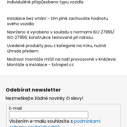
Individuálně přizpůsobeno typu vozidla
Instalace bez vrtání - tím plně zachováte hodnotu
svého vozidla.
Navrženo a vyrobeno v souladu s normami ISO 27955/
ISO 27956; konstrukce testovaná při nárazu.
Uvedené produkty jsou z kategorie na míru, nutná
úhrada předem.
Možnost montáže mříží na naší provozovně v Kněževsi.
Montáže a instalace - Extrapet.cz
Z
á
Odebírat newsletter
p
Nezmeškejte žádné novinky či slevy!
a
t
E-mail
í
Vložením e-mailu souhlasíte s
podmínkami