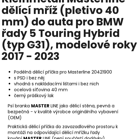
dělící mříž (pletivo 40
mm) do auta pro BMW
řady 5 Touring Hybrid
(typ G31), modelové roky
2017 - 2023
Podélná dělicí příčka pro Masterline 20421900
s PSD i bez něj
vhodná s nakládacími
lištami i bez nich
ocelová síťovina 40 mm
černý práškový lak
Psí branka
MASTER
LINE jako dělicí stěna, pevná a
bezpečná - v kvalitě výrobce originálního vybavení
(OEM)
Praktická dělicí příčka do zavazadlového prostoru k
montáži na odpovídající dělicí mřížku řady
kování
MASTER
LINE (není součástí dodávky)