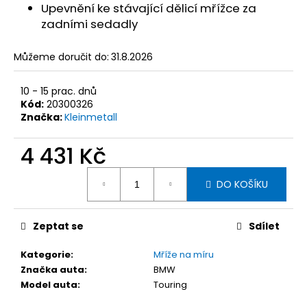
č
Upevnění ke stávající dělicí mřížce za
u
zadními sedadly
j
e
Můžeme doručit do:
31.8.2026
m
e
10 - 15 prac. dnů
Kód:
20300326
KLEINMETALL
Značka:
Kleinmetall
OCHRANNÁ
DEKA
4 431 Kč
DO
AUTA
Měrná
ALLSIDE
DO KOŠÍKU
cena:
COMFORT,
155
X
140
Zeptat se
Sdílet
CM
2
Kategorie
:
Mříže na míru
658
Značka auta
:
BMW
Kč
Model auta
:
Touring