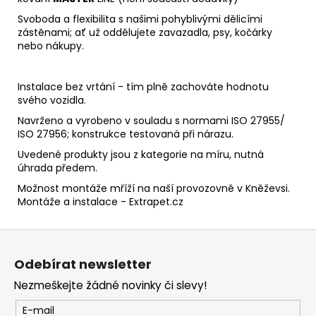
Svoboda a flexibilita s našimi pohyblivými dělicími
zástěnami; ať už oddělujete zavazadla, psy, kočárky
nebo nákupy.
Instalace bez vrtání - tím plně zachováte hodnotu
svého vozidla.
Navrženo a vyrobeno v souladu s normami ISO 27955/
ISO 27956; konstrukce testovaná při nárazu.
Uvedené produkty jsou z kategorie na míru, nutná
úhrada předem.
Možnost montáže mříží na naší provozovně v Kněževsi.
Montáže a instalace - Extrapet.cz
Z
á
Odebírat newsletter
p
Nezmeškejte žádné novinky či slevy!
a
t
E-mail