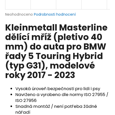
a
j
Průměrné
Neohodnoceno
Podrobnosti hodnocení
í
hodnocení
Kleinmetall Masterline
produktu
t
je
?
dělící mříž (pletivo 40
0,0
z
mm) do auta pro BMW
5
hvězdiček.
řady 5 Touring Hybrid
HLEDAT
(typ G31), modelové
roky 2017 - 2023
D
o
Vysoká úroveň bezpečnosti pro lidi i psy
p
Navrženo a vyrobeno dle normy ISO 27955 /
o
ISO 27956
r
Snadná montáž / není potřeba žádné
u
nářadí