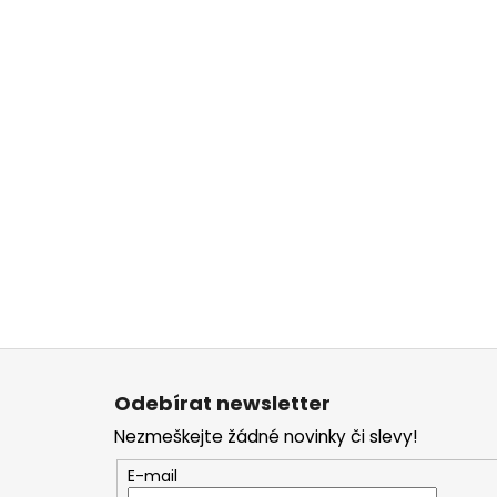
Z
á
Odebírat newsletter
p
Nezmeškejte žádné novinky či slevy!
a
t
E-mail