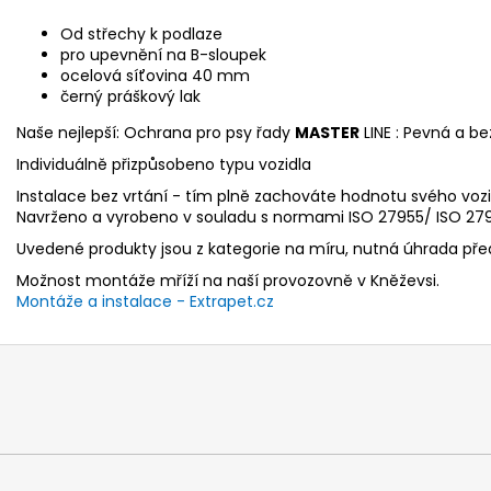
Od střechy k podlaze
pro upevnění na B-sloupek
ocelová síťovina 40 mm
černý práškový lak
Naše nejlepší: Ochrana pro psy řady
MASTER
LINE : Pevná a be
Individuálně přizpůsobeno typu vozidla
Instalace bez vrtání - tím plně zachováte hodnotu svého vozi
Navrženo a vyrobeno v souladu s normami ISO 27955/ ISO 2795
Uvedené produkty jsou z kategorie na míru, nutná úhrada př
Možnost montáže mříží na naší provozovně v Kněževsi.
Montáže a instalace - Extrapet.cz