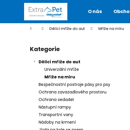
K
Přejít
na
o
O nás
Obcho
obsah
Zpět
Zpět
š
do
do
í
Domů
Dělící mříže do aut
Mříže na míru
k
obchodu
obchodu
P
o
Kategorie
Přeskočit
s
kategorie
t
Dělící mříže do aut
r
Univerzální mříže
a
Mříže na míru
n
Bezpečnostní postroje pásy pro psy
n
Ochrana zavazadlového prostoru
í
Ochrana sedadel
p
Nástupní rampy
a
Transportní vany
n
Nádoby na krmení
KLEINMETALL ROADMASTER DELUXE
e
Jízda na kole se psem