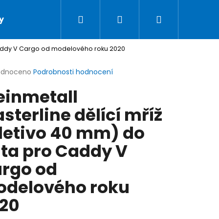
Hledat
Přihlášení
Nákupní
y
Podmínky ochrany osobních údajů
Doprav
 Caddy V Cargo od modelového roku 2020
košík
rné
odnoceno
Podrobnosti hodnocení
cení
einmetall
ktu
sterline dělící mříž
letivo 40 mm) do
ček.
ta pro Caddy V
rgo od
delového roku
20
LSAFE AUTOPÁS PRO PSY