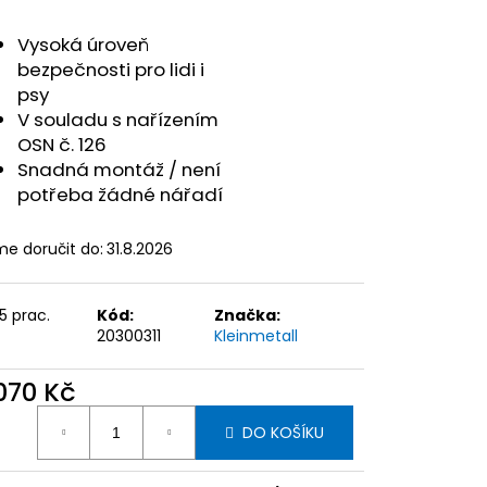
Vysoká úroveň
bezpečnosti pro lidi i
psy
V souladu s nařízením
OSN č. 126
Snadná montáž / není
potřeba žádné nářadí
e doručit do:
31.8.2026
15 prac.
Kód:
Značka:
20300311
Kleinmetall
 070 Kč
ná
DO KOŠÍKU
: