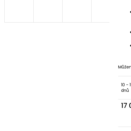
ALLSIDE COMFORT, 155 X 140 CM
VELIKOST M
2 658 Kč
1 745 Kč
Můžem
10 - 
dnů
17
Měr
cena