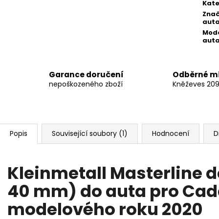
Kate
Zna
aut
Mod
aut
Garance doručení
Odběrné m
nepoškozeného zboží
Kněževes 20
Popis
Související soubory (1)
Hodnocení
D
Kleinmetall Masterline dě
40 mm) do auta pro Cad
modelového roku 2020