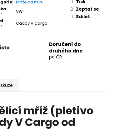
Tisk
gorie
:
Mříže na míru
čka
Zeptat se
VW
a
:
Sdílet
el
Caddy V Cargo
a
:
Doručení do
ísto
druhého dne
9
po ČR
iskuze
lící mříž (pletivo
dy V Cargo od