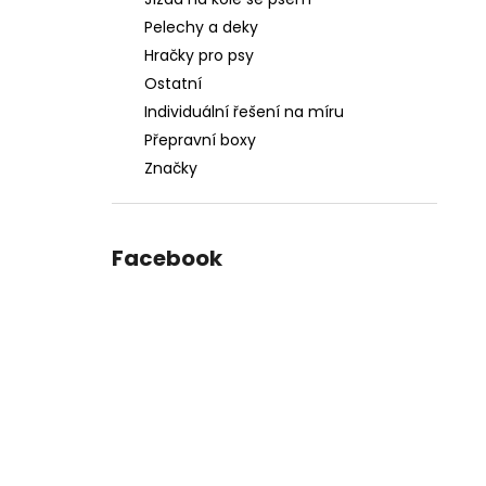
DĚLÍCÍ MŘÍŽ DO AUTA, 95-145 X 25 CM
l
Pelechy a deky
2 927 Kč
Původně:
4 123 Kč
Hračky pro psy
Ostatní
Individuální řešení na míru
Přepravní boxy
Značky
Facebook