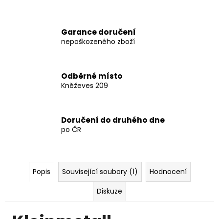
NÁPISEM
ŠKODA
4
Garance doručení
431
nepoškozeného zboží
Kč
Odběrné místo
Kněževes 209
Doručení do druhého dne
po ČR
Popis
Související soubory (1)
Hodnocení
Diskuze