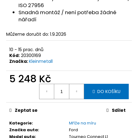
č
ISO 27956
u
Snadná montáž / není potřeba žádné
j
nářadí
e
m
e
Můžeme doručit do:
1.9.2026
10 - 15 prac. dnů
KLEINMETALL
Kód:
20300169
MASTERLINE
Značka:
Kleinmetall
DĚLÍCÍ
MŘÍŽ
(PLETIVO
5 248 Kč
40
MM)
Měrná
DO
DO KOŠÍKU
cena:
AUTA
PRO
ŠKODA
KAROQ
Zeptat se
Sdílet
OD
MODELOVÉHO
Kategorie
:
Mříže na míru
ROKU
Značka auta
:
Ford
2019
S
Model auta
:
Tourneo Connect L1