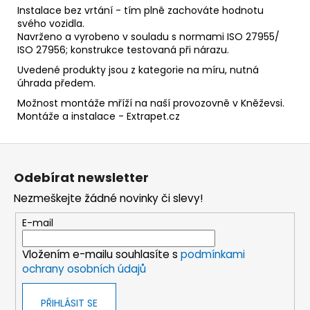
Instalace bez vrtání - tím plně zachováte hodnotu
svého vozidla.
Navrženo a vyrobeno v souladu s normami ISO 27955/
ISO 27956; konstrukce testovaná při nárazu.
Uvedené produkty jsou z kategorie na míru, nutná
úhrada předem.
Možnost montáže mříží na naší provozovně v Kněževsi.
Montáže a instalace - Extrapet.cz
Z
á
Odebírat newsletter
p
Nezmeškejte žádné novinky či slevy!
a
t
E-mail
í
Vložením e-mailu souhlasíte s
podmínkami
ochrany osobních údajů
PŘIHLÁSIT SE