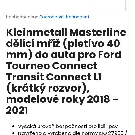
a
j
Průměrné
Neohodnoceno
Podrobnosti hodnocení
í
hodnocení
Kleinmetall Masterline
produktu
t
je
?
dělící mříž (pletivo 40
0,0
z
mm) do auta pro Ford
5
hvězdiček.
Tourneo Connect
HLEDAT
Transit Connect L1
(krátký rozvor),
modelové roky 2018 -
D
o
2021
p
o
r
Vysoká úroveň bezpečnosti pro lidi i psy
u
Navrženo a vyrobeno dle normy ISO 27955 /