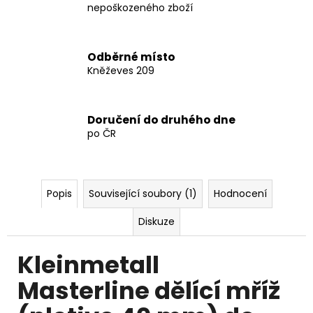
4
nepoškozeného zboží
123
Kč
Odběrné místo
Kněževes 209
Doručení do druhého dne
po ČR
Popis
Související soubory (1)
Hodnocení
Diskuze
Kleinmetall
Masterline dělící mříž