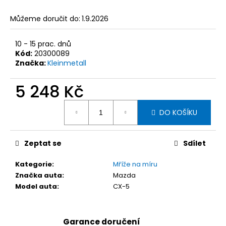
č
u
Můžeme doručit do:
1.9.2026
j
e
m
10 - 15 prac. dnů
Kód:
20300089
e
Značka:
Kleinmetall
5 248 Kč
KLEINMETALL
ROADMASTER
DELUXE
Měrná
DĚLÍCÍ
DO KOŠÍKU
cena:
MŘÍŽ
DO
AUTA,
Zeptat se
Sdílet
95-
145
X
Kategorie
:
Mříže na míru
25
Značka auta
:
Mazda
CM
Model auta
:
CX-5
2
927
Kč
Původně:
Garance doručení