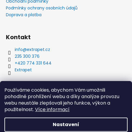
Obchodní podmínky
Podmínky ochrany osobních údajů
Doprava a platba
Kontakt
info
@
extrapet.cz
235 300 376
+420 774 331 644
Extrapet
Vyhledávání
Používáme cookies, abychom Vám umožnili
pohodlné prohlížení webu a díky analýze provozu
webu neustále zlepšovali jeho funkce, výkon a
použitelnost.
Více informací
HLEDAT
Nastavení