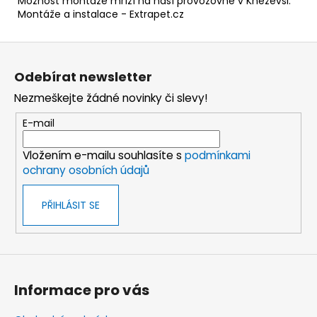
Možnost montáže mříží na naší provozovně v Kněževsi.
Montáže a instalace - Extrapet.cz
Z
á
Odebírat newsletter
p
Nezmeškejte žádné novinky či slevy!
a
t
E-mail
í
Vložením e-mailu souhlasíte s
podmínkami
ochrany osobních údajů
PŘIHLÁSIT SE
Informace pro vás