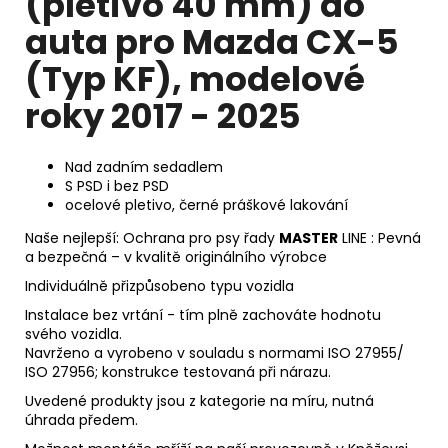
(pletivo 40 mm) do
auta pro Mazda CX-5
(Typ KF), modelové
roky 2017 - 2025
Nad zadním sedadlem
S PSD i bez PSD
ocelové pletivo, černé práškové lakování
Naše nejlepší: Ochrana pro psy řady
MASTER
LINE : Pevná
a bezpečná – v kvalitě originálního výrobce
Individuálně přizpůsobeno typu vozidla
Instalace bez vrtání - tím plně zachováte hodnotu
svého vozidla.
Navrženo a vyrobeno v souladu s normami ISO 27955/
ISO 27956; konstrukce testovaná při nárazu.
Uvedené produkty jsou z kategorie na míru, nutná
úhrada předem.