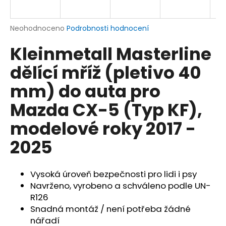
a
j
Průměrné
Neohodnoceno
Podrobnosti hodnocení
í
hodnocení
Kleinmetall Masterline
produktu
t
je
?
dělící mříž (pletivo 40
0,0
z
mm) do auta pro
5
hvězdiček.
Mazda CX-5 (Typ KF),
HLEDAT
modelové roky 2017 -
2025
D
o
Vysoká úroveň bezpečnosti pro lidi i psy
p
Navrženo, vyrobeno a schváleno podle UN-
o
R126
r
Snadná montáž / není potřeba žádné
u
nářadí