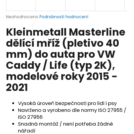
a
j
Průměrné
Neohodnoceno
Podrobnosti hodnocení
í
hodnocení
Kleinmetall Masterline
produktu
t
je
?
dělící mříž (pletivo 40
0,0
z
mm) do auta pro VW
5
hvězdiček.
Caddy / Life (typ 2K),
HLEDAT
modelové roky 2015 -
2021
D
o
Vysoká úroveň bezpečnosti pro lidi i psy
p
Navrženo a vyrobeno dle normy ISO 27955 /
o
ISO 27956
r
Snadná montáž / není potřeba žádné
u
nářadí