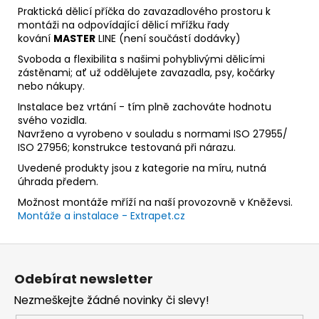
Praktická dělicí příčka do zavazadlového prostoru k
montáži na odpovídající dělicí mřížku řady
kování
MASTER
LINE (není součástí dodávky)
Svoboda a flexibilita s našimi pohyblivými dělicími
zástěnami; ať už oddělujete zavazadla, psy, kočárky
nebo nákupy.
Instalace bez vrtání - tím plně zachováte hodnotu
svého vozidla.
Navrženo a vyrobeno v souladu s normami ISO 27955/
ISO 27956; konstrukce testovaná při nárazu.
Uvedené produkty jsou z kategorie na míru, nutná
úhrada předem.
Možnost montáže mříží na naší provozovně v Kněževsi.
Montáže a instalace - Extrapet.cz
Z
á
Odebírat newsletter
p
Nezmeškejte žádné novinky či slevy!
a