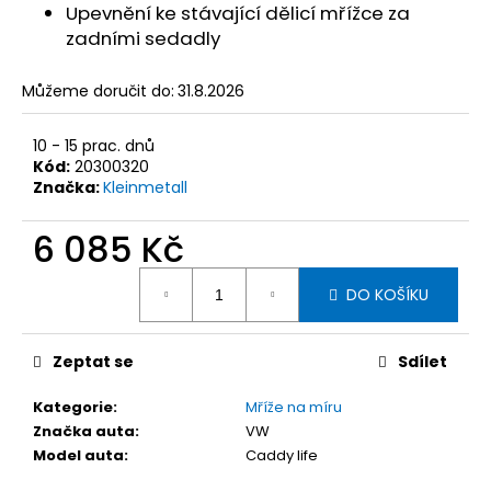
č
Upevnění ke stávající dělicí mřížce za
u
zadními sedadly
j
e
Můžeme doručit do:
31.8.2026
m
e
10 - 15 prac. dnů
Kód:
20300320
KLEINMETALL
Značka:
Kleinmetall
ROADMASTER
DELUXE
6 085 Kč
DĚLÍCÍ
MŘÍŽ
Měrná
DO
DO KOŠÍKU
cena:
AUTA,
95-
145
X
Zeptat se
Sdílet
25
CM
Kategorie
:
Mříže na míru
2
Značka auta
:
VW
927
Model auta
:
Caddy life
Kč
Původně: