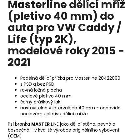
Masterline dělící mříž
(pletivo 40 mm) do
auta pro VW Caddy /
Life (typ 2K),
modelové roky 2015 -
2021
Podélná dělicí příčka pro Masterline 20422090
s PSD a bez PSD
rovná ložná plocha
ocelové pletivo
40 mm
černý práškový lak
nastavitelná v intervalech 40 mm - odpovídá
ocelovému pletivu dělicí mříže
Psí branka
MASTER
LINE jako dělicí stěna, pevná a
bezpečná - v kvalitě výrobce originálního vybavení
(OEM)