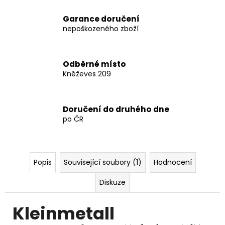
4
123
Garance doručení
Kč
nepoškozeného zboží
Odběrné místo
Kněževes 209
Doručení do druhého dne
po ČR
Popis
Související soubory (1)
Hodnocení
Diskuze
Kleinmetall