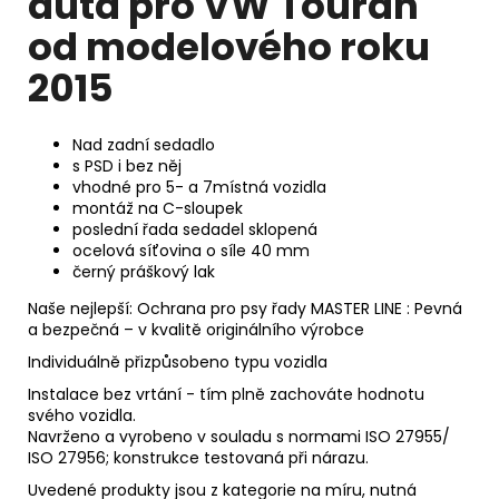
auta pro VW Touran
od modelového roku
2015
Nad zadní sedadlo
s PSD i bez něj
vhodné pro 5- a 7místná vozidla
montáž na C-sloupek
poslední řada sedadel sklopená
ocelová síťovina o síle 40 mm
černý práškový lak
Naše nejlepší: Ochrana pro psy řady
MASTER
LINE : Pevná
a bezpečná – v kvalitě originálního výrobce
Individuálně přizpůsobeno typu vozidla
Instalace bez vrtání - tím plně zachováte hodnotu
svého vozidla.
Navrženo a vyrobeno v souladu s normami ISO 27955/
ISO 27956; konstrukce testovaná při nárazu.
Uvedené produkty jsou z kategorie na míru, nutná