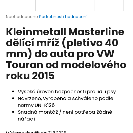
a
j
Průměrné
Neohodnoceno
Podrobnosti hodnocení
í
hodnocení
Kleinmetall Masterline
produktu
t
je
?
dělící mříž (pletivo 40
0,0
z
mm) do auta pro VW
5
hvězdiček.
Touran od modelového
HLEDAT
roku 2015
Vysoká úroveň bezpečnosti pro lidi i psy
D
Navrženo, vyrobeno a schváleno podle
o
normy UN-R126
p
Snadná montáž / není potřeba žádné
o
nářadí
r
u