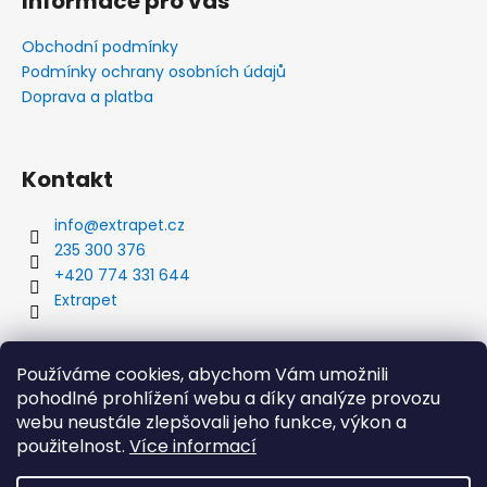
Informace pro vás
Obchodní podmínky
Podmínky ochrany osobních údajů
Doprava a platba
Kontakt
info
@
extrapet.cz
235 300 376
+420 774 331 644
Extrapet
Vyhledávání
Používáme cookies, abychom Vám umožnili
pohodlné prohlížení webu a díky analýze provozu
webu neustále zlepšovali jeho funkce, výkon a
použitelnost.
Více informací
HLEDAT