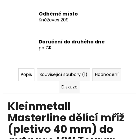
4
123
Kč
Odběrné místo
Kněževes 209
Doručení do druhého dne
po ČR
Popis
Související soubory (1)
Hodnocení
Diskuze
Kleinmetall
Masterline dělící mříž
(pletivo 40 mm) do