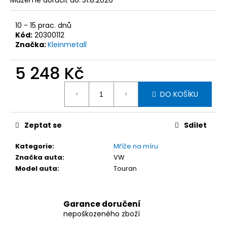
č
Můžeme doručit do:
31.8.2026
u
j
10 - 15 prac. dnů
e
Kód:
20300112
m
Značka:
Kleinmetall
e
5 248 Kč
Měrná
KLEINMETALL
DO KOŠÍKU
ROADMASTER
cena:
DELUXE
DĚLÍCÍ
MŘÍŽ
Zeptat se
Sdílet
DO
AUTA,
95-
Kategorie
:
Mříže na míru
145
Značka auta
:
VW
X
Model auta
:
Touran
25
CM
2
927
Garance doručení
Kč
nepoškozeného zboží
Původně: