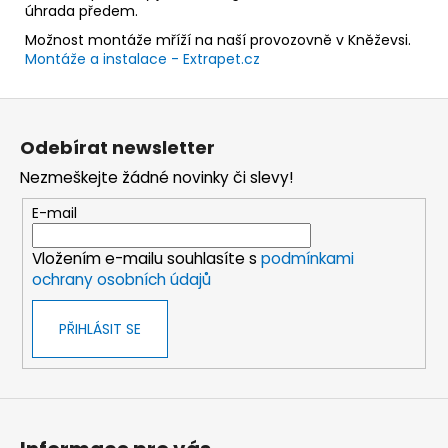
úhrada předem.
Možnost montáže mříží na naší provozovně v Kněževsi.
Montáže a instalace - Extrapet.cz
Z
á
Odebírat newsletter
p
Nezmeškejte žádné novinky či slevy!
a
t
E-mail
í
Vložením e-mailu souhlasíte s
podmínkami
ochrany osobních údajů
PŘIHLÁSIT SE