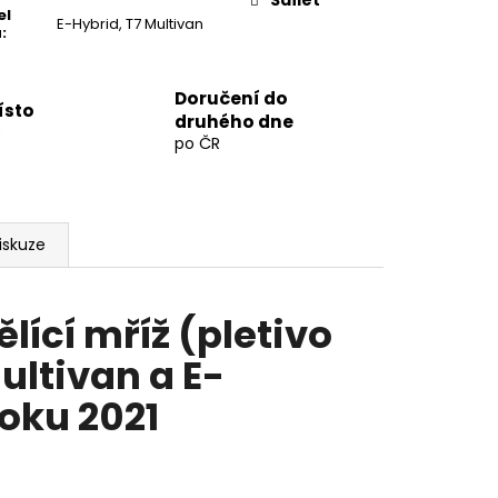
Sdílet
el
E-Hybrid, T7 Multivan
a
:
Doručení do
ísto
druhého dne
9
po ČR
iskuze
lící mříž (pletivo
ltivan a E-
oku 2021