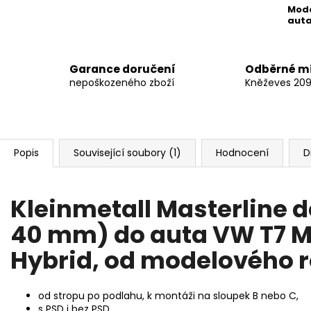
Mod
aut
Garance doručení
Odběrné m
nepoškozeného zboží
Kněževes 20
Popis
Související soubory (1)
Hodnocení
D
Kleinmetall Masterline dě
40 mm) do auta VW T7 Mu
Hybrid, od modelového r
od stropu po podlahu, k montáži na sloupek B nebo C,
s PSD i bez PSD,