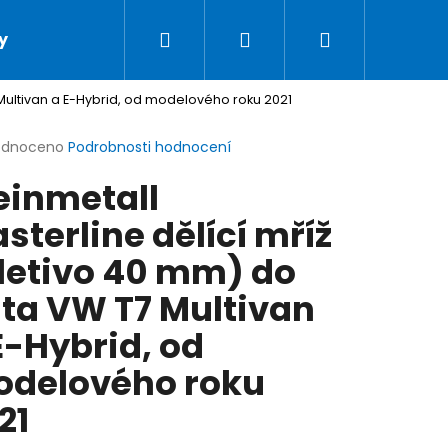
Hledat
Přihlášení
Nákupní
y
Podmínky ochrany osobních údajů
Doprav
 Multivan a E-Hybrid, od modelového roku 2021
košík
rné
odnoceno
Podrobnosti hodnocení
cení
einmetall
ktu
sterline dělící mříž
letivo 40 mm) do
ček.
ta VW T7 Multivan
E-Hybrid, od
delového roku
21
LSAFE AUTOPÁS PRO PSY