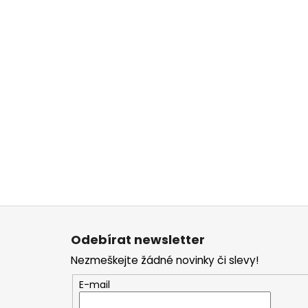
Z
á
Odebírat newsletter
p
Nezmeškejte žádné novinky či slevy!
a
t
E-mail
í