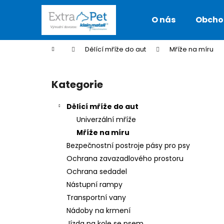
K
Přejít
na
o
O nás
Obcho
obsah
Zpět
Zpět
š
do
do
í
Domů
Dělící mříže do aut
Mříže na míru
k
obchodu
obchodu
P
o
Kategorie
Přeskočit
s
kategorie
t
Dělící mříže do aut
r
Univerzální mříže
a
Mříže na míru
n
Bezpečnostní postroje pásy pro psy
n
Ochrana zavazadlového prostoru
í
Ochrana sedadel
p
Nástupní rampy
a
Transportní vany
n
Nádoby na krmení
KLEINMETALL ROADMASTER DELUXE
e
Jízda na kole se psem