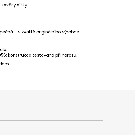
 závěsy síťky
pečná – v kvalitě originálního výrobce
dla.
6; konstrukce testovaná při nárazu.
edem.