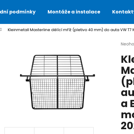
dní podmínky
Montáže a instalace
Kontakt
Kleinmetall Masterline dělící mříž (pletivo 40 mm) do auta VW T7
Co potřebujete najít?
Průmě
Neoh
hodno
Kl
produ
HLEDAT
je
Ma
0,0
z
(p
5
Doporučujeme
hvězdi
au
a 
mo
20
KLEINMETALL OCHRANNÁ DEKA DO AUTA
KLEINMETALL AL