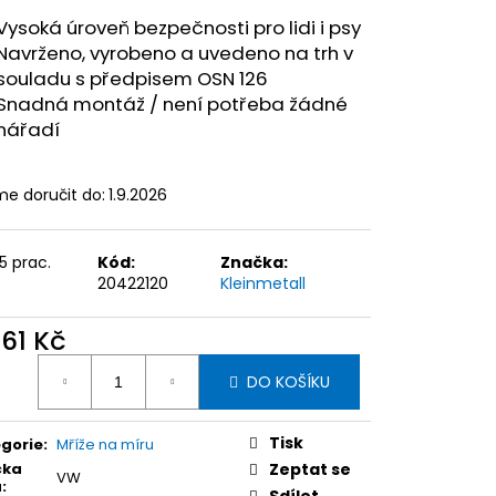
Vysoká úroveň bezpečnosti pro lidi i psy
Navrženo, vyrobeno a uvedeno na trh v
souladu s předpisem OSN 126
Snadná montáž / není potřeba žádné
nářadí
e doručit do:
1.9.2026
15 prac.
Kód:
Značka:
20422120
Kleinmetall
761 Kč
ná
DO KOŠÍKU
:
Tisk
gorie
:
Mříže na míru
čka
Zeptat se
VW
a
: