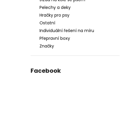
DĚLÍCÍ MŘÍŽ DO AUTA, 95-145 X 25 CM
l
Pelechy a deky
2 927 Kč
Původně:
4 123 Kč
Hračky pro psy
Ostatní
Individuální řešení na míru
Přepravní boxy
Značky
Facebook