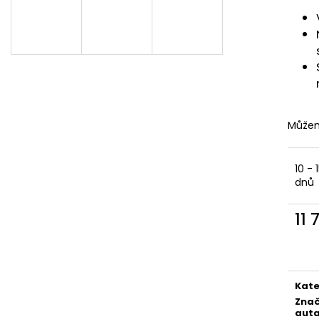
ALLSIDE COMFORT, 155 X 140 CM
VELIKOST M
2 658 Kč
1 745 Kč
Můžem
10 - 
dnů
11 
Měr
cena
Kate
Zna
aut