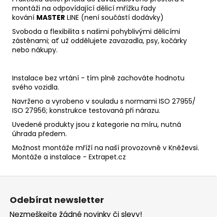
montáži na odpovídající dělicí mřížku řady
kování
MASTER
LINE (není součástí dodávky)
Svoboda a flexibilita s našimi pohyblivými dělicími
zástěnami; ať už oddělujete zavazadla, psy, kočárky
nebo nákupy.
Instalace bez vrtání - tím plně zachováte hodnotu
svého vozidla.
Navrženo a vyrobeno v souladu s normami ISO 27955/
ISO 27956; konstrukce testovaná při nárazu.
Uvedené produkty jsou z kategorie na míru, nutná
úhrada předem.
Možnost montáže mříží na naší provozovně v Kněževsi.
Montáže a instalace - Extrapet.cz
Z
á
Odebírat newsletter
p
Nezmeškejte žádné novinky či slevy!