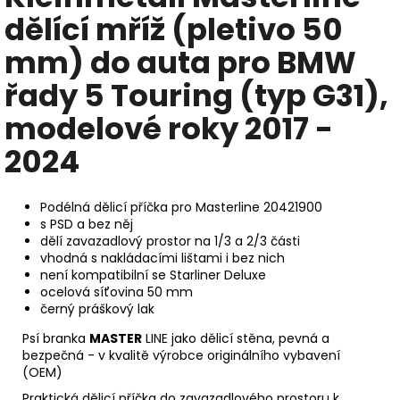
dělící mříž (pletivo 50
mm) do auta pro BMW
řady 5 Touring (typ G31),
modelové roky 2017 -
2024
Podélná dělicí příčka pro Masterline 20421900
s PSD a bez něj
dělí zavazadlový prostor na 1/3 a 2/3 části
vhodná s nakládacími lištami i bez nich
není kompatibilní se Starliner Deluxe
ocelová síťovina 50 mm
černý práškový lak
Psí branka
MASTER
LINE jako dělicí stěna, pevná a
bezpečná - v kvalitě výrobce originálního vybavení
(OEM)
Praktická dělicí příčka do zavazadlového prostoru k