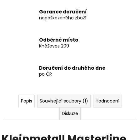
4
123
Garance doručení
Kč
nepoškozeného zboží
Odběrné místo
Kněževes 209
Doručení do druhého dne
po ČR
Popis
Související soubory (1)
Hodnocení
Diskuze
Kleinmetall Masterline