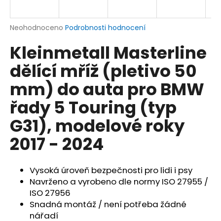
a
j
Průměrné
Neohodnoceno
Podrobnosti hodnocení
í
hodnocení
Kleinmetall Masterline
produktu
t
je
?
dělící mříž (pletivo 50
0,0
z
mm) do auta pro BMW
5
hvězdiček.
řady 5 Touring (typ
HLEDAT
G31), modelové roky
2017 - 2024
D
o
Vysoká úroveň bezpečnosti pro lidi i psy
p
Navrženo a vyrobeno dle normy ISO 27955 /
o
ISO 27956
r
Snadná montáž / není potřeba žádné
u
nářadí