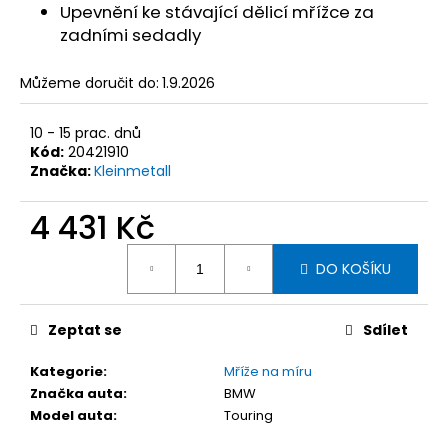
č
Upevnění ke stávající dělicí mřížce za
u
zadními sedadly
j
e
Můžeme doručit do:
1.9.2026
m
e
10 - 15 prac. dnů
Kód:
20421910
KLEINMETALL
Značka:
Kleinmetall
ROADMASTER
DELUXE
4 431 Kč
DĚLÍCÍ
MŘÍŽ
Měrná
DO
DO KOŠÍKU
cena:
AUTA,
95-
145
X
Zeptat se
Sdílet
25
CM
Kategorie
:
Mříže na míru
2
Značka auta
:
BMW
927
Model auta
:
Touring
Kč
Původně: