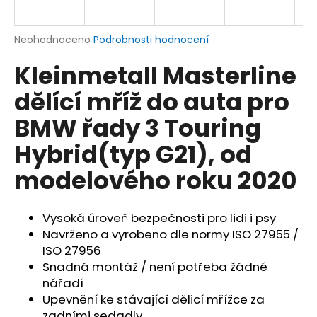
a
j
Průměrné
Neohodnoceno
Podrobnosti hodnocení
í
hodnocení
Kleinmetall Masterline
produktu
t
je
?
dělící mříž do auta pro
0,0
z
BMW řady 3 Touring
5
hvězdiček.
Hybrid(typ G21), od
HLEDAT
modelového roku 2020
Vysoká úroveň bezpečnosti pro lidi i psy
D
Navrženo a vyrobeno dle normy ISO 27955 /
o
ISO 27956
p
Snadná montáž / není potřeba žádné
o
nářadí
r
Upevnění ke stávající dělicí mřížce za
u
zadními sedadly