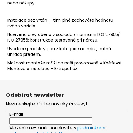
nebo nákupy.
Instalace bez vrtání - tím plně zachováte hodnotu
svého vozidla.
Navrženo a vyrobeno v souladu s normami ISO 27955/
ISO 27956; konstrukce testovaná při nárazu.
Uvedené produkty jsou z kategorie na míru, nutná
úhrada předem.
Možnost montáže mříží na naší provozovně v Kněževsi.
Montáže a instalace - Extrapet.cz
Z
á
Odebírat newsletter
p
Nezmeškejte žádné novinky či slevy!
a
t
E-mail
í
Vložením e-mailu souhlasíte s
podmínkami