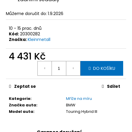
č
u
j
Můžeme doručit do:
1.9.2026
e
m
10 - 15 prac. dnů
e
Kód:
20300282
Značka:
Kleinmetall
KLEINMETALL
4 431 Kč
NÁSTUPNÍ
RAMPA
Měrná
DOGWALK3
DO KOŠÍKU
cena:
XL,
41
X
83-
Zeptat se
Sdílet
193
X
Kategorie
:
Mříže na míru
12
CM
Značka auta
:
BMW
Model auta
:
Touring Hybrid III
5
324
Kč