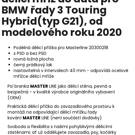
BMW řady 3 Touring
Hybrid(typ G21), od
modelového roku 2020
Podélná dělicí příčka pro Masterline 20300218
s PSD a bez PSD
rovná ložná plocha
černý práškový lak
nastavitelná v intervalech 40 mm - odpovídá ocelové
mřížce dělicí mříže
Psí branka
MASTER
LINE jako dělicí stěna, pevná a
bezpečná - v kvalitě výrobce originálního vybavení
(OEM)
Praktická dělicí příčka do zavazadlového prostoru k
montáži na odpovídající dělicí mřížku řady
kování
MASTER
LINE (není součástí dodávky)
Svoboda a flexibilita s našimi pohyblivými dělicími
zástěnami; ať už oddělujete zavazadla, psy, kočárky