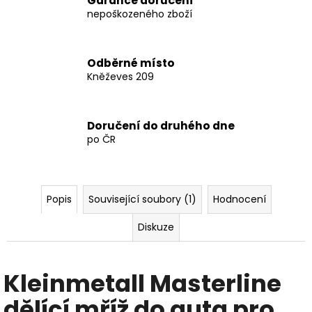
Garance doručení
nepoškozeného zboží
Odběrné místo
Kněževes 209
Doručení do druhého dne
po ČR
Popis
Související soubory (1)
Hodnocení
Diskuze
Kleinmetall Masterline
dělící mříž do auta pro