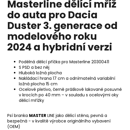
Masterline dělící mříž
do auta pro Dacia
Duster 3. generace od
modelového roku
2024 a hybridní verzi
Podélná dělicí příčka pro Masterline 20300411
S PSD a bez něj
Hluboká ložná plocha
Nakládací hrana 17 cm a odnímatelná variabilní
ložná plocha 15 cm
Ocelové pletivo, černě práškově lakované posuvné
v krocích po 40 mm – v souladu s ocelovými oky
dělicí mřížky
Psí branka
MASTER
LINE jako dělicí stěna, pevná a
bezpečná - v kvalitě výrobce originálního vybavení
(OEM)