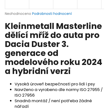
a
j
Průměrné
Neohodnoceno
Podrobnosti hodnocení
í
hodnocení
Kleinmetall Masterline
produktu
t
je
?
dělící mříž do auta pro
0,0
z
Dacia Duster 3.
5
hvězdiček.
generace od
HLEDAT
modelového roku 2024
a hybridní verzi
D
o
Vysoká úroveň bezpečnosti pro lidi i psy
p
Navrženo a vyrobeno dle normy ISO 27955 /
o
ISO 27956
r
Snadná montáž / není potřeba žádné
u
nářadí