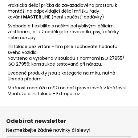
Praktická dělicí příčka do zavazadlového prostoru k
montáži na odpovídající dělicí mřížku řady
kování
MASTER
LINE (není součástí dodávky)
Svoboda a flexibilita s našimi pohyblivými dělicími
zástěnami; ať už oddělujete zavazadla, psy, kočárky
nebo nákupy.
Instalace bez vrtání - tím plně zachováte hodnotu
svého vozidla.
Navrženo a vyrobeno v souladu s normami ISO 27955/
ISO 27956; konstrukce testovaná při nárazu.
Uvedené produkty jsou z kategorie na míru, nutná
úhrada předem.
Možnost montáže mříží na naší provozovně v Kněževsi.
Montáže a instalace - Extrapet.cz
Z
á
Odebírat newsletter
p
Nezmeškejte žádné novinky či slevy!
a