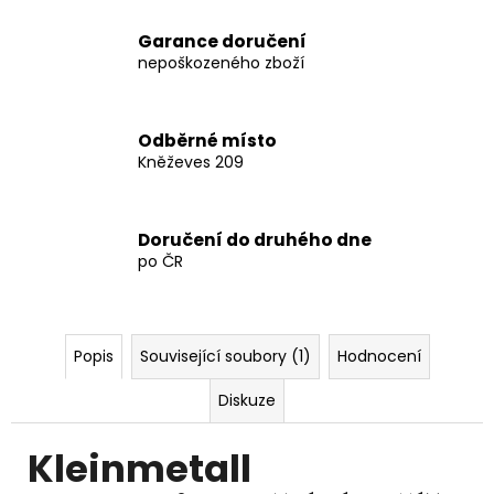
4
123
Garance doručení
Kč
nepoškozeného zboží
Odběrné místo
Kněževes 209
Doručení do druhého dne
po ČR
Popis
Související soubory (1)
Hodnocení
Diskuze
Kleinmetall