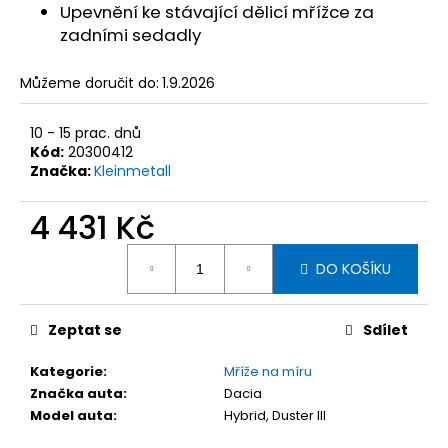
č
Upevnění ke stávající dělicí mřížce za
u
zadními sedadly
j
e
Můžeme doručit do:
1.9.2026
m
e
10 - 15 prac. dnů
Kód:
20300412
KLEINMETALL
Značka:
Kleinmetall
ROADMASTER
DELUXE
4 431 Kč
DĚLÍCÍ
MŘÍŽ
Měrná
DO
DO KOŠÍKU
cena:
AUTA,
95-
145
X
Zeptat se
Sdílet
25
CM
Kategorie
:
Mříže na míru
2
Značka auta
:
Dacia
927
Model auta
:
Hybrid, Duster III
Kč
Původně: