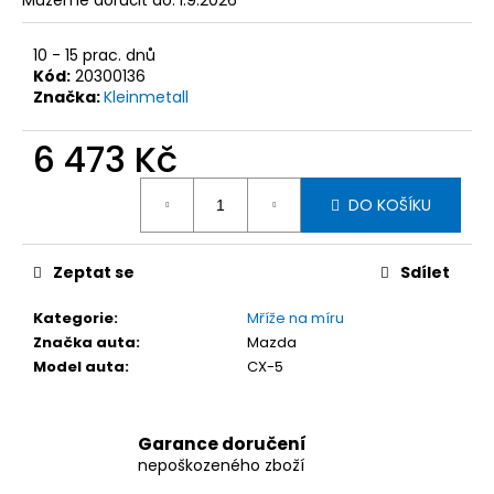
č
Můžeme doručit do:
1.9.2026
u
j
10 - 15 prac. dnů
e
Kód:
20300136
m
Značka:
Kleinmetall
e
6 473 Kč
Měrná
KLEINMETALL
DO KOŠÍKU
MASTERLINE
cena:
DĚLÍCÍ
MŘÍŽ
(PLETIVO
Zeptat se
Sdílet
40
MM)
DO
Kategorie
:
Mříže na míru
AUTA
Značka auta
:
Mazda
PRO
Model auta
:
CX-5
ŠKODA
KAROQ
OD
MODELOVÉHO
Garance doručení
ROKU
nepoškozeného zboží
2019
S