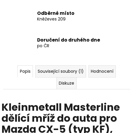
NÁPISEM
ŠKODA
Odběrné místo
4
Kněževes 209
431
Kč
Doručení do druhého dne
po ČR
Popis
Související soubory (1)
Hodnocení
Diskuze
Kleinmetall Masterline
dělící mříž do auta pro
Mazda CX-5 (typ KF),