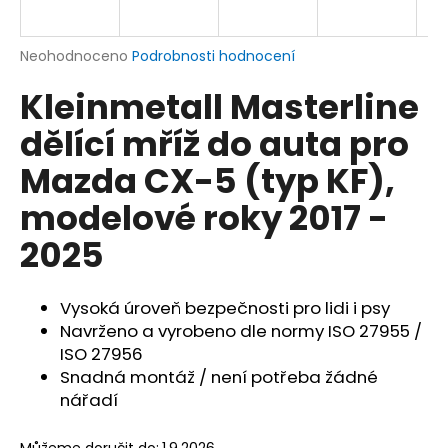
a
j
Průměrné
Neohodnoceno
Podrobnosti hodnocení
í
hodnocení
Kleinmetall Masterline
produktu
t
je
?
dělící mříž do auta pro
0,0
z
Mazda CX-5 (typ KF),
5
hvězdiček.
modelové roky 2017 -
HLEDAT
2025
Vysoká úroveň bezpečnosti pro lidi i psy
D
Navrženo a vyrobeno dle normy ISO 27955 /
o
ISO 27956
p
Snadná montáž / není potřeba žádné
o
nářadí
r
u