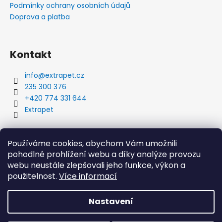
Podmínky ochrany osobních údajů
Doprava a platba
Kontakt
info
@
extrapet.cz
235 300 376
+420 774 331 644
Extrapet
Vyhledávání
Používáme cookies, abychom Vám umožnili
pohodlné prohlížení webu a díky analýze provozu
webu neustále zlepšovali jeho funkce, výkon a
použitelnost.
Více informací
HLEDAT
Nastavení
Vytvořil Shoptet