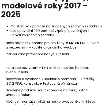
modelové roky 2017 -
2025
Od střechy k podlaze na sklopených zadních sedadlech
bez
upevnění PSD pomocí vzpěr připevněných k
úchytům zadních sedadel
Naše nejlepší: Ochrana pro psy řady
MASTER
LINE : Pevná
a bezpečná – v kvalitě originálního výrobce
Individuálně přizpůsobeno typu vozidla
Instalace bez vrtání - tím plně zachováte hodnotu
svého vozidla.
Navrženo a vyrobeno v souladu s normami ISO 27955/
ISO 27956; konstrukce testovaná při nárazu.
Uvedené produkty jsou z kategorie na míru, nutná
úhrada předem.
Možnost montáže mříží na naší provozovně v Kněževsi.