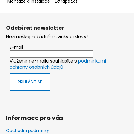
Montáže a instalace - Extrapet.cz
Z
á
Odebírat newsletter
p
Nezmeškejte žádné novinky či slevy!
a
t
E-mail
í
Vložením e-mailu souhlasíte s
podmínkami
ochrany osobních údajů
PŘIHLÁSIT SE
Informace pro vás
Obchodní podmínky