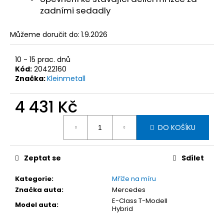
č
zadními sedadly
u
j
e
Můžeme doručit do:
1.9.2026
m
e
10 - 15 prac. dnů
Kód:
20422160
Značka:
Kleinmetall
KLEINMETALL
ROADMASTER
4 431 Kč
DELUXE
DĚLÍCÍ
MŘÍŽ
Měrná
DO KOŠÍKU
DO
cena:
AUTA,
95-
145
Zeptat se
Sdílet
X
25
CM
Kategorie
:
Mříže na míru
Značka auta
:
Mercedes
2
927
E-Class T-Modell
Model auta
:
Kč
Hybrid
Původně: