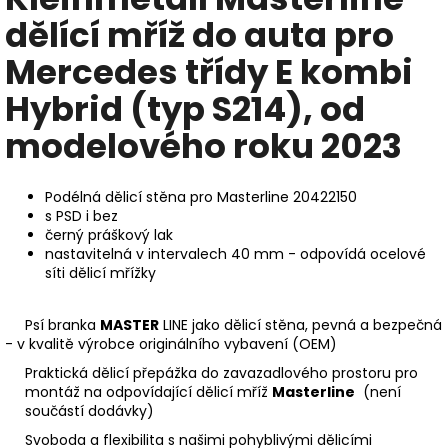
dělící mříž do auta pro
Mercedes třídy E kombi
Hybrid (typ S214), od
modelového roku 2023
Podélná dělicí stěna pro Masterline 20422150
s
PSD i bez
černý práškový lak
nastavitelná v intervalech 40 mm - odpovídá ocelové
síti dělicí mřížky
Psí branka
MASTER
LINE jako dělicí stěna, pevná a bezpečná
- v kvalitě výrobce originálního vybavení (OEM)
Praktická dělicí přepážka do zavazadlového prostoru pro
montáž na odpovídající dělicí mříž
Masterline
(není
součástí dodávky)
Svoboda a flexibilita s našimi pohyblivými dělicími