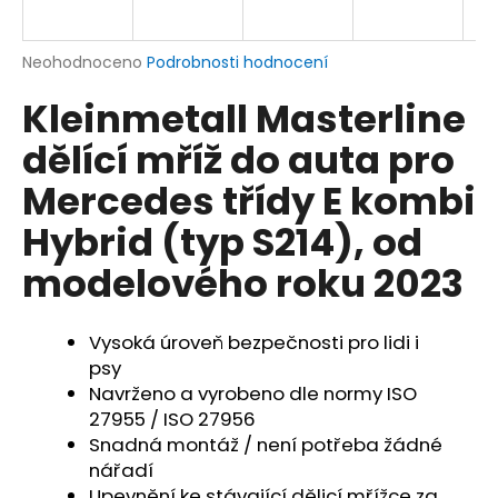
a
j
Průměrné
Neohodnoceno
Podrobnosti hodnocení
í
hodnocení
Kleinmetall Masterline
produktu
t
je
?
dělící mříž do auta pro
0,0
z
Mercedes třídy E kombi
5
hvězdiček.
Hybrid (typ S214), od
HLEDAT
modelového roku 2023
Vysoká úroveň bezpečnosti pro lidi i
D
psy
o
Navrženo a vyrobeno dle normy ISO
p
27955 / ISO 27956
o
Snadná montáž / není potřeba žádné
r
nářadí
u
Upevnění ke stávající dělicí mřížce za