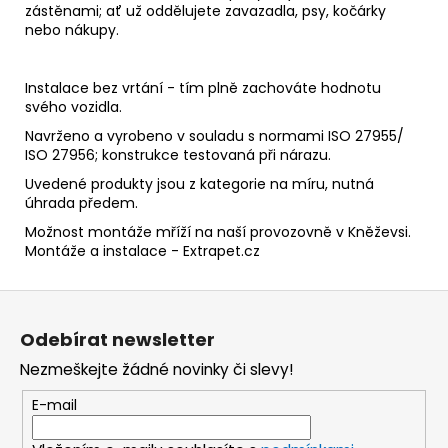
zástěnami; ať už oddělujete zavazadla, psy, kočárky
nebo nákupy.
Instalace bez vrtání - tím plně zachováte hodnotu
svého vozidla.
Navrženo a vyrobeno v souladu s normami ISO 27955/
ISO 27956; konstrukce testovaná při nárazu.
Uvedené produkty jsou z kategorie na míru, nutná
úhrada předem.
Možnost montáže mříží na naší provozovně v Kněževsi.
Montáže a instalace - Extrapet.cz
Z
á
Odebírat newsletter
p
Nezmeškejte žádné novinky či slevy!
a
t
E-mail
í