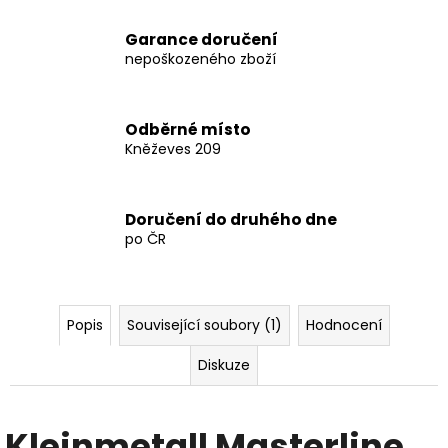
4
123
Kč
Garance doručení
nepoškozeného zboží
Odběrné místo
Kněževes 209
Doručení do druhého dne
po ČR
Popis
Související soubory (1)
Hodnocení
Diskuze
Kleinmetall Masterline