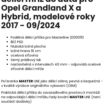
Opel Grandland X a
Hybrid, modelové roky
2017 - 09/2024
Podélná dělicí příčka pro Masterline 20300113
BEZ PSD
hluboká ložná plocha
ložná hrana 16 cm
ocelová síťovina
černý práškový lak
nastavitelná v intervalech 40 mm - odpovídá ocelové
síťovině dělicí mříže
Psí branka
MASTER
LINE jako dělicí stěna, pevná a bezpečná -
v kvalitě výrobce originálního vybavení (OEM)
Praktická dělicí příčka do zavazadlového prostoru k montáži
na odpovídající dělicí mřížku řady kování
MASTER
LINE (není
součástí dodávky)