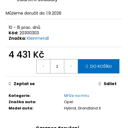
č
u
j
Můžeme doručit do:
1.9.2026
e
m
10 - 15 prac. dnů
e
Kód:
20300303
Značka:
Kleinmetall
KLEINMETALL
4 431 Kč
NÁSTUPNÍ
RAMPA
Měrná
DOGWALK3
DO KOŠÍKU
cena:
XL,
41
X
83-
Zeptat se
Sdílet
193
X
Kategorie
:
Mříže na míru
12
CM
Značka auta
:
Opel
Model auta
:
Hybrid, Grandland X
5
324
Kč