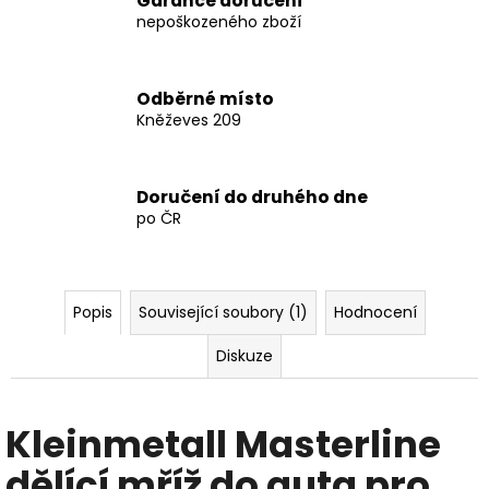
Garance doručení
nepoškozeného zboží
Odběrné místo
Kněževes 209
Doručení do druhého dne
po ČR
Popis
Související soubory (1)
Hodnocení
Diskuze
Kleinmetall Masterline
dělící mříž do auta pro