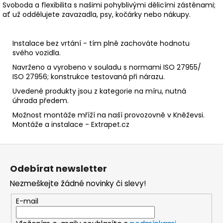
Svoboda a flexibilita s našimi pohyblivými dělicími zástěnami;
ať už oddělujete zavazadla, psy, kočárky nebo nákupy.
Instalace bez vrtání - tím plně zachováte hodnotu
svého vozidla.
Navrženo a vyrobeno v souladu s normami ISO 27955/
ISO 27956; konstrukce testovaná při nárazu.
Uvedené produkty jsou z kategorie na míru, nutná
úhrada předem.
Možnost montáže mříží na naší provozovně v Kněževsi.
Montáže a instalace - Extrapet.cz
Z
á
Odebírat newsletter
p
Nezmeškejte žádné novinky či slevy!
a
t
E-mail
í