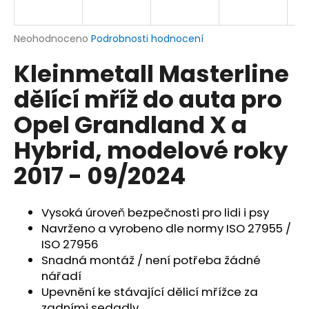
a
j
Průměrné
Neohodnoceno
Podrobnosti hodnocení
í
hodnocení
Kleinmetall Masterline
produktu
t
je
?
dělící mříž do auta pro
0,0
z
Opel Grandland X a
5
hvězdiček.
Hybrid, modelové roky
HLEDAT
2017 - 09/2024
Vysoká úroveň bezpečnosti pro lidi i psy
D
Navrženo a vyrobeno dle normy ISO 27955 /
o
ISO 27956
p
Snadná montáž / není potřeba žádné
o
nářadí
r
Upevnění ke stávající dělicí mřížce za
u
zadními sedadly