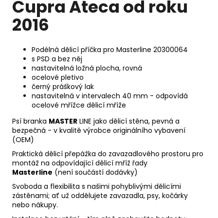
Cupra Ateca od roku
2016
Podélná dělicí příčka pro Masterline 20300064
s PSD a bez něj
nastavitelná ložná plocha, rovná
ocelové pletivo
černý práškový lak
nastavitelná v intervalech 40 mm - odpovídá
ocelové mřížce dělicí mříže
Psí branka
MASTER
LINE jako dělicí stěna, pevná a
bezpečná - v kvalitě výrobce originálního vybavení
(OEM)
Praktická dělicí přepážka do zavazadlového prostoru pro
montáž na odpovídající dělicí mříž řady
Masterline
(není součástí dodávky)
Svoboda a flexibilita s našimi pohyblivými dělicími
zástěnami; ať už oddělujete zavazadla, psy, kočárky
nebo nákupy.