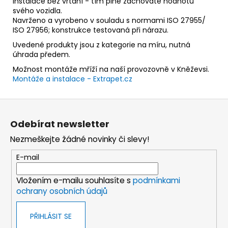
Instalace bez vrtání - tím plně zachováte hodnotu
svého vozidla.
Navrženo a vyrobeno v souladu s normami ISO 27955/
ISO 27956; konstrukce testovaná při nárazu.
Uvedené produkty jsou z kategorie na míru, nutná
úhrada předem.
Možnost montáže mříží na naší provozovně v Kněževsi.
Montáže a instalace - Extrapet.cz
Z
á
Odebírat newsletter
p
Nezmeškejte žádné novinky či slevy!
a
t
E-mail
í
Vložením e-mailu souhlasíte s
podmínkami
ochrany osobních údajů
PŘIHLÁSIT SE