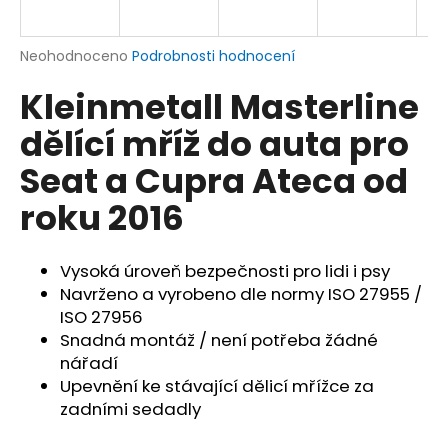
a
j
Průměrné
Neohodnoceno
Podrobnosti hodnocení
í
hodnocení
Kleinmetall Masterline
produktu
t
je
?
dělící mříž do auta pro
0,0
z
Seat a Cupra Ateca od
5
hvězdiček.
roku 2016
HLEDAT
Vysoká úroveň bezpečnosti pro lidi i psy
Navrženo a vyrobeno dle normy ISO 27955 /
ISO 27956
D
o
Snadná montáž / není potřeba žádné
p
nářadí
o
Upevnění ke stávající dělicí mřížce za
r
zadními sedadly
u