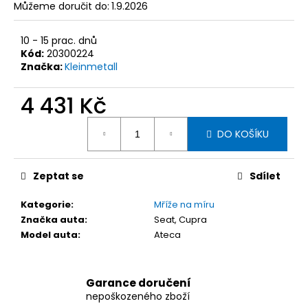
č
Můžeme doručit do:
1.9.2026
u
j
10 - 15 prac. dnů
e
Kód:
20300224
m
Značka:
Kleinmetall
e
4 431 Kč
BEZPEČNOSTNÍ
Měrná
POSTROJ
DO KOŠÍKU
cena:
PRO
PSY
KLEINMETALL
DOGMASTER
Zeptat se
Sdílet
2.0
(VELIKOST
Kategorie
:
Mříže na míru
M)
Značka auta
:
Seat, Cupra
1
Model auta
:
Ateca
456
Kč
Garance doručení
nepoškozeného zboží