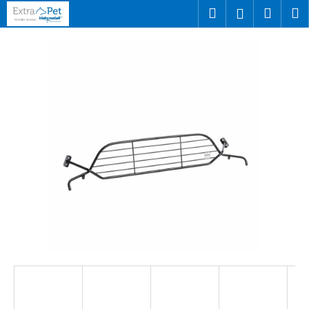
K
Přejít
Hledat
Náku
M
Přihlášen
na
o
obsah
Zpět
Zpět
košík
š
í
C
k
o
p
o
t
ř
e
b
u
j
e
t
e
n