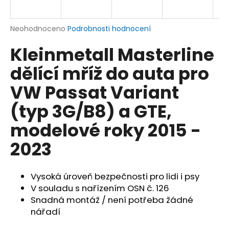
a
j
Průměrné
Neohodnoceno
Podrobnosti hodnocení
í
hodnocení
Kleinmetall Masterline
produktu
t
je
?
dělící mříž do auta pro
0,0
z
VW Passat Variant
5
hvězdiček.
(typ 3G/B8) a GTE,
HLEDAT
modelové roky 2015 -
2023
D
o
Vysoká úroveň bezpečnosti pro lidi i psy
p
V souladu s nařízením OSN č. 126
o
Snadná montáž / není potřeba žádné
r
nářadí
u