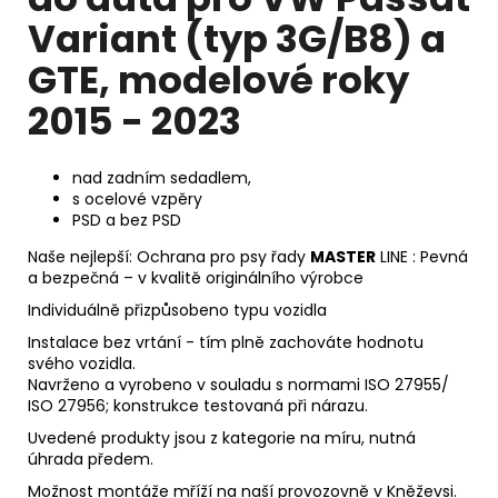
Variant (typ 3G/B8) a
GTE, modelové roky
2015 - 2023
nad zadním sedadlem,
s
ocelové vzpěry
PSD a bez PSD
Naše nejlepší: Ochrana pro psy řady
MASTER
LINE : Pevná
a bezpečná – v kvalitě originálního výrobce
Individuálně přizpůsobeno typu vozidla
Instalace bez vrtání - tím plně zachováte hodnotu
svého vozidla.
Navrženo a vyrobeno v souladu s normami ISO 27955/
ISO 27956; konstrukce testovaná při nárazu.
Uvedené produkty jsou z kategorie na míru, nutná
úhrada předem.
Možnost montáže mříží na naší provozovně v Kněževsi.