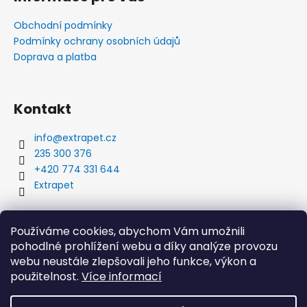
Obchodní podmínky
Podmínky ochrany osobních údajů
Doprava a platba
Kontakt
info
@
extrapet.cz
235 300 376
+420 774 331 644
Extrapet
Vyhledávání
Používáme cookies, abychom Vám umožnili
pohodlné prohlížení webu a díky analýze provozu
webu neustále zlepšovali jeho funkce, výkon a
použitelnost.
Více informací
HLEDAT