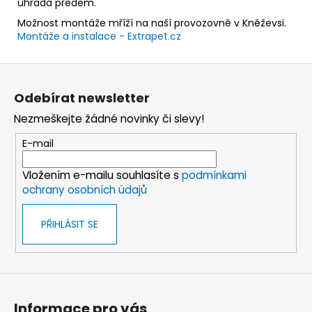
úhrada předem.
Možnost montáže mříží na naší provozovně v Kněževsi.
Montáže a instalace - Extrapet.cz
Z
á
Odebírat newsletter
p
Nezmeškejte žádné novinky či slevy!
a
t
E-mail
í
Vložením e-mailu souhlasíte s
podmínkami
ochrany osobních údajů
PŘIHLÁSIT SE
Informace pro vás