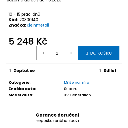
č
Můžeme doručit do:
1.9.2026
u
j
10 - 15 prac. dnů
e
Kód:
20300140
m
Značka:
Kleinmetall
e
5 248 Kč
Měrná
KLEINMETALL
DO KOŠÍKU
OCHRANNÁ
cena:
DEKA
DO
AUTA
Zeptat se
Sdílet
ALLSIDE
COMFORT,
155
Kategorie
:
Mříže na míru
X
Značka auta
:
Subaru
140
Model auta
:
XV Generation
CM
2
658
Kč
Garance doručení
nepoškozeného zboží