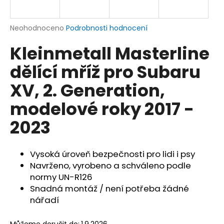
a
j
Průměrné
Neohodnoceno
Podrobnosti hodnocení
í
hodnocení
Kleinmetall Masterline
produktu
t
je
?
dělící mříž pro Subaru
0,0
z
XV, 2. Generation,
5
hvězdiček.
modelové roky 2017 -
HLEDAT
2023
Vysoká úroveň bezpečnosti pro lidi i psy
D
Navrženo, vyrobeno a schváleno podle
o
normy UN-R126
p
Snadná montáž / není potřeba žádné
o
nářadí
r
u