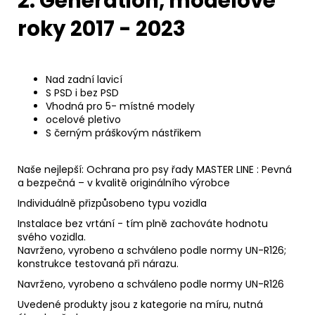
2. Generation, modelové
roky 2017 - 2023
Nad zadní lavicí
S PSD i bez PSD
Vhodná pro 5- místné modely
ocelové pletivo
S černým práškovým nástřikem
Naše nejlepší: Ochrana pro psy řady MASTER LINE : Pevná
a bezpečná – v kvalitě originálního výrobce
Individuálně přizpůsobeno typu vozidla
Instalace bez vrtání - tím plně zachováte hodnotu
svého vozidla.
Navrženo, vyrobeno a schváleno podle normy UN-R126;
konstrukce testovaná při nárazu.
Navrženo, vyrobeno a schváleno podle normy UN-R126
Uvedené produkty jsou z kategorie na míru, nutná