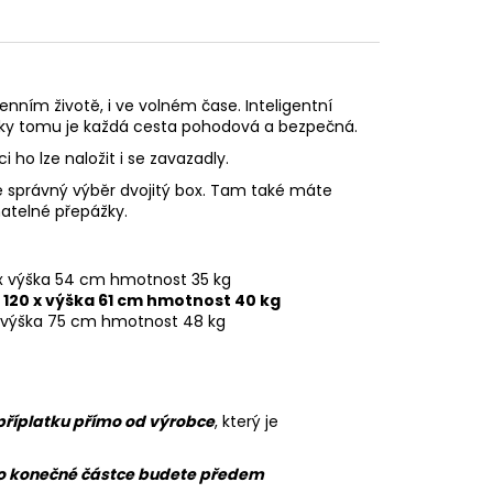
enním životě, i ve volném čase. Inteligentní
díky tomu je každá cesta pohodová a bezpečná.
 ho lze naložit i se zavazadly.
je správný výběr dvojitý box. Tam také máte
matelné přepážky.
0 x výška 54 cm hmotnost 35 kg
) 120 x výška 61 cm hmotnost 40 kg
5 x výška 75 cm hmotnost 48 kg
říplatku přímo od výrobce
, který je
o konečné částce budete předem