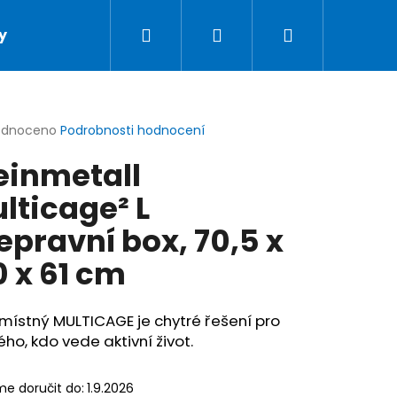
Hledat
Přihlášení
Nákupní
y
Podmínky ochrany osobních údajů
Doprav
košík
rné
odnoceno
Podrobnosti hodnocení
cení
einmetall
ktu
lticage² L
epravní box, 70,5 x
ček.
0 x 61 cm
ístný MULTICAGE je chytré řešení pro
ho, kdo vede aktivní život.
LSAFE AUTOPÁS PRO PSY
e doručit do:
1.9.2026