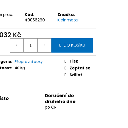
15 prac.
Kód:
Značka:
40056260
Kleinmetall
 032 Kč
ná
DO KOŠÍKU
:
Tisk
gorie
:
Přepravní boxy
tnost
:
40 kg
Zeptat se
Sdílet
Doručení do
ísto
druhého dne
9
po ČR