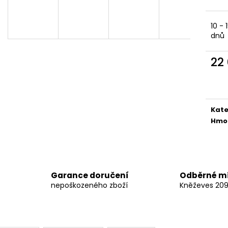
ALLSIDE COMFORT, 155 X 140 CM
VELIKOST M
2 658 Kč
1 745 Kč
10 - 
dnů
22
Měr
cena
Kate
Hmo
Garance doručení
Odběrné m
nepoškozeného zboží
Kněževes 20