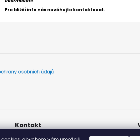
informováni
.
Pro bližší info nás neváhejte kontaktovat.
chrany osobních údajů
Kontakt
info
@
extrapet.cz
 cookies, abychom Vám umožnili