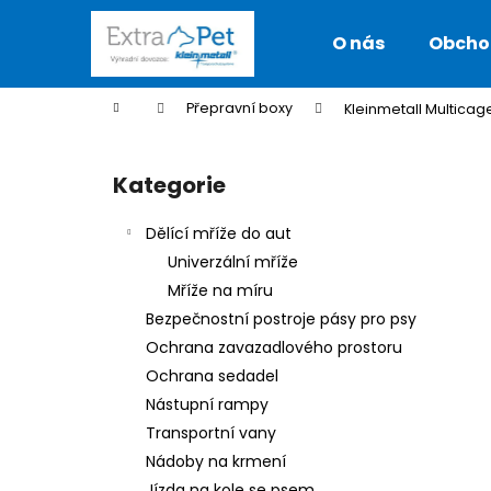
K
Přejít
na
o
O nás
Obcho
obsah
Zpět
Zpět
š
do
do
í
Domů
Přepravní boxy
Kleinmetall Multicage
k
obchodu
obchodu
P
o
Kategorie
Přeskočit
s
kategorie
t
Dělící mříže do aut
r
Univerzální mříže
a
Mříže na míru
n
Bezpečnostní postroje pásy pro psy
n
Ochrana zavazadlového prostoru
í
Ochrana sedadel
p
Nástupní rampy
a
Transportní vany
n
Nádoby na krmení
KLEINMETALL ROADMASTER DELUXE
e
Jízda na kole se psem