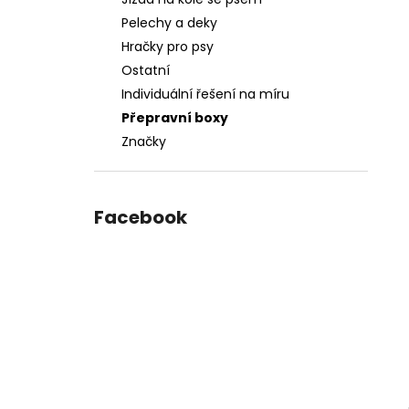
DĚLÍCÍ MŘÍŽ DO AUTA, 95-145 X 25 CM
l
Pelechy a deky
2 927 Kč
Původně:
4 123 Kč
Hračky pro psy
Ostatní
Individuální řešení na míru
Přepravní boxy
Značky
Facebook