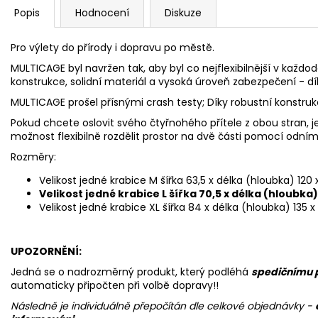
Popis
Hodnocení
Diskuze
Pro výlety do přírody i dopravu po městě.
MULTICAGE byl navržen tak, aby byl co nejflexibilnější v každod
konstrukce, solidní materiál a vysoká úroveň zabezpečení - 
MULTICAGE prošel přísnými crash testy; Díky robustní konstrukci
Pokud chcete oslovit svého čtyřnohého přítele z obou stran, 
možnost flexibilně rozdělit prostor na dvě části pomocí odní
Rozměry:
Velikost jedné krabice M šířka 63,5 x délka (hloubka) 12
Velikost jedné krabice L šířka 70,5 x délka (hloubka
Velikost jedné krabice XL šířka 84 x délka (hloubka) 13
UPOZORNĚNÍ:
Jedná se o nadrozměrný produkt, který podléhá
spedičnímu p
automaticky připočten při volbě dopravy!!
Následně je individuálně přepočítán dle celkové objednávky -