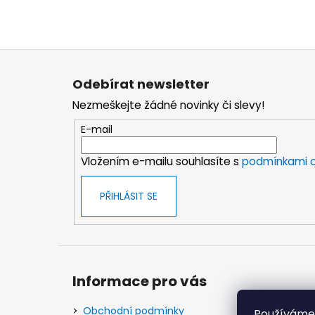
Z
á
Odebírat newsletter
p
Nezmeškejte žádné novinky či slevy!
a
t
E-mail
í
Vložením e-mailu souhlasíte s
podmínkami o
PŘIHLÁSIT SE
Informace pro vás
Obchodní podmínky
Používáme