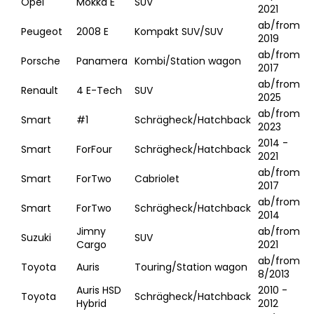
Opel
Mokka E
SUV
2021
ab/from
Peugeot
2008 E
Kompakt SUV/SUV
2019
ab/from
Porsche
Panamera
Kombi/Station wagon
2017
ab/from
Renault
4 E-Tech
SUV
2025
ab/from
Smart
#1
Schrägheck/Hatchback
2023
2014 -
Smart
ForFour
Schrägheck/Hatchback
2021
ab/from
Smart
ForTwo
Cabriolet
2017
ab/from
Smart
ForTwo
Schrägheck/Hatchback
2014
Jimny
ab/from
Suzuki
SUV
Cargo
2021
ab/from
Toyota
Auris
Touring/Station wagon
8/2013
Auris HSD
2010 -
Toyota
Schrägheck/Hatchback
Hybrid
2012