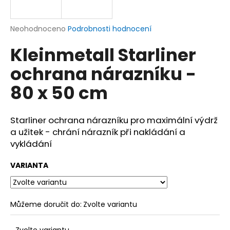
a
j
Průměrné
Neohodnoceno
Podrobnosti hodnocení
í
hodnocení
Kleinmetall Starliner
produktu
t
je
?
ochrana nárazníku -
0,0
z
80 x 50 cm
5
hvězdiček.
Starliner ochrana nárazníku pro maximální výdrž
HLEDAT
a užitek - chrání nárazník při nakládání a
vykládání
D
VARIANTA
o
p
o
Můžeme doručit do:
Zvolte variantu
r
u
Zvolte variantu