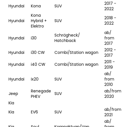
2017 -
Hyundai
Kona
SUV
2022
Kona
2018 -
Hyundai
Hybrid +
SUV
2022
Elektro
ab/
Schrägheck/
Hyundai
i30
from
Hatchback
2017
2012 -
Hyundai
i30 CW
Combi/Station wagon
2017
2011 -
Hyundai
i40 CW
Combi/Station wagon
2019
ab/
Hyundai
ix20
SUV
from
2010
Renegade
ab/from
Jeep
SUV
PHEV
2020
Kia
ab/from
Kia
EV6
SUV
2021
ab/
Kia
Soul
Kompaktvan/Van
from