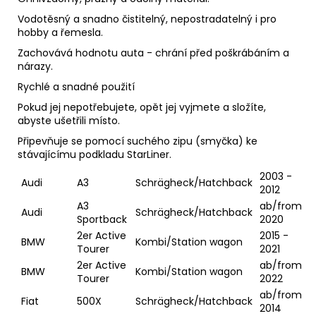
Vodotěsný a snadno čistitelný, nepostradatelný i pro
hobby a řemesla.
Zachovává hodnotu auta - chrání před poškrábáním a
nárazy.
Rychlé a snadné použití
Pokud jej nepotřebujete, opět jej vyjmete a složíte,
abyste ušetřili místo.
Připevňuje se pomocí suchého zipu (smyčka) ke
stávajícímu podkladu StarLiner.
2003 -
Audi
A3
Schrägheck/Hatchback
2012
A3
ab/from
Audi
Schrägheck/Hatchback
Sportback
2020
2er Active
2015 -
BMW
Kombi/Station wagon
Tourer
2021
2er Active
ab/from
BMW
Kombi/Station wagon
Tourer
2022
ab/from
Fiat
500X
Schrägheck/Hatchback
2014