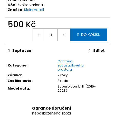
č
Kód:
Zvolte variantu
u
Značka:
Kleinmetall
j
e
500 Kč
m
e
Měrná
DO KOŠÍKU
cena:
KLEINMETALL
NÁSTUPNÍ
Zeptat se
Sdílet
RAMPA
DOGWALK3
XL,
Ochrana
Kategorie
:
zavazadlového
41
prostoru
X
83-
Záruka
:
2 roky
193
Značka auta
:
Škoda
X
Superb combi III (2015-
12
Model auta
:
2023)
CM
5
324
Kč
Garance doručení
nepoškozeného zboží