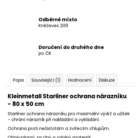
Odběrné místo
Kněževes 209
Doručení do druhého dne
po ČR
Popis
Související (1)
Hodnocení
Diskuze
Kleinmetall Starliner ochrana nárazníku
- 80 x 50 cm
Starliner ochrana nárazníku pro maximální výdrž a užitek
- chrání nárazník při nakládání a vykládání.
Ochrana proti nečistotám a zvířecím chlupům.
Ohnivzdorný, pružný a odolný materiál.