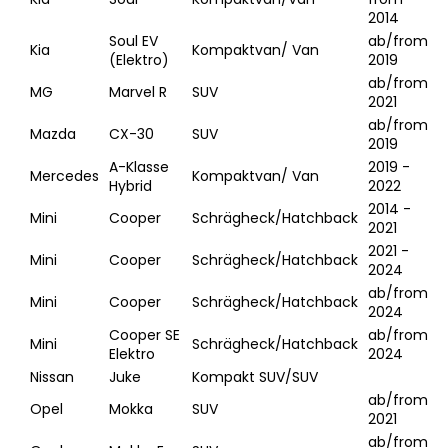
2014
Soul EV
ab/from
Kia
Kompaktvan/ Van
(Elektro)
2019
ab/from
MG
Marvel R
SUV
2021
ab/from
Mazda
CX-30
SUV
2019
A-Klasse
2019 -
Mercedes
Kompaktvan/ Van
Hybrid
2022
2014 -
Mini
Cooper
Schrägheck/Hatchback
2021
2021 -
Mini
Cooper
Schrägheck/Hatchback
2024
ab/from
Mini
Cooper
Schrägheck/Hatchback
2024
Cooper SE
ab/from
Mini
Schrägheck/Hatchback
Elektro
2024
Nissan
Juke
Kompakt SUV/SUV
ab/from
Opel
Mokka
SUV
2021
ab/from