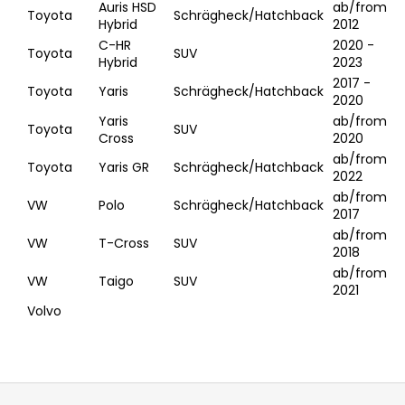
Auris HSD
ab/from
Toyota
Schrägheck/Hatchback
Hybrid
2012
C-HR
2020 -
Toyota
SUV
Hybrid
2023
2017 -
Toyota
Yaris
Schrägheck/Hatchback
2020
Yaris
ab/from
Toyota
SUV
Cross
2020
ab/from
Toyota
Yaris GR
Schrägheck/Hatchback
2022
ab/from
VW
Polo
Schrägheck/Hatchback
2017
ab/from
VW
T-Cross
SUV
2018
ab/from
VW
Taigo
SUV
2021
Volvo
Z