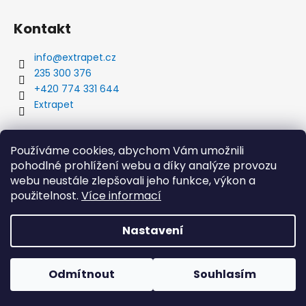
Kontakt
info
@
extrapet.cz
235 300 376
+420 774 331 644
Extrapet
Vyhledávání
Používáme cookies, abychom Vám umožnili
pohodlné prohlížení webu a díky analýze provozu
webu neustále zlepšovali jeho funkce, výkon a
použitelnost.
Více informací
HLEDAT
Nastavení
Vytvořil Shoptet
Odmítnout
Souhlasím
Copyright 2026
Extrapet.cz
. Všechna práva vyhrazena.