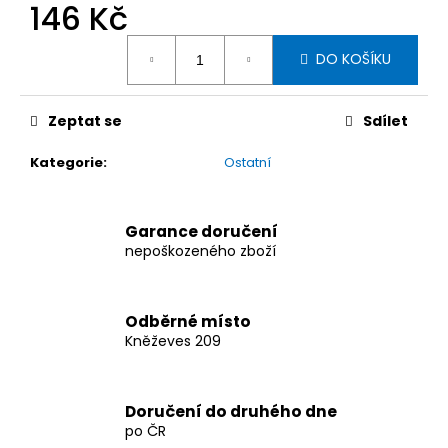
č
146 Kč
u
Měrná
j
DO KOŠÍKU
cena:
e
m
e
Zeptat se
Sdílet
Kategorie
:
Ostatní
KLEINMETALL
NÁSTUPNÍ
RAMPA
DOGWALK3
Garance doručení
XL,
nepoškozeného zboží
41
X
83-
193
Odběrné místo
X
12
Kněževes 209
CM
5
324
Doručení do druhého dne
Kč
po ČR