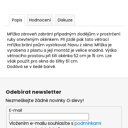
Popis
Hodnocení
Diskuze
Mřížka zároveň zabrání případným zlodějům v prostrčení
ruky otevřeným okénkem. Při jízdě pak tato větrací
mřížka brání psům vystrkovat hlavu z okna. Mřížka je
vyrobena z plastu a její montáž je velice snadná. Výška
větracího prostoru při šíři okénka 52 cm je 15 cm. Lze
však použít pro okna do šířky 61 cm.
Dodává se v šedé barvě.
Z
á
Odebírat newsletter
p
Nezmeškejte žádné novinky či slevy!
a
t
E-mail
í
Vložením e-mailu souhlasíte s
podmínkami