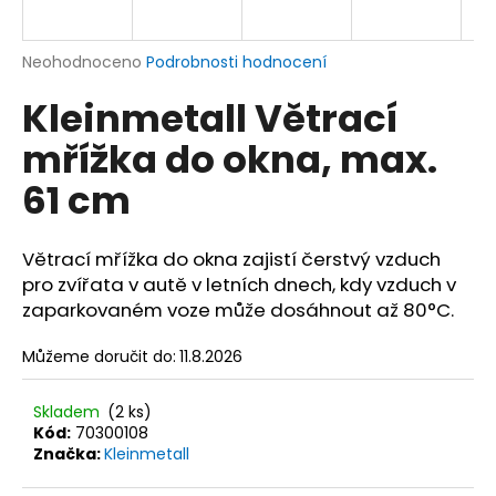
a
j
Průměrné
Neohodnoceno
Podrobnosti hodnocení
í
hodnocení
Kleinmetall Větrací
produktu
t
je
?
mřížka do okna, max.
0,0
z
61 cm
5
hvězdiček.
Větrací mřížka do okna zajistí čerstvý vzduch
HLEDAT
pro zvířata v autě v letních dnech, kdy vzduch v
zaparkovaném voze může dosáhnout až 80°C.
D
Můžeme doručit do:
11.8.2026
o
p
Skladem
(2 ks)
o
Kód:
70300108
r
Značka:
Kleinmetall
u