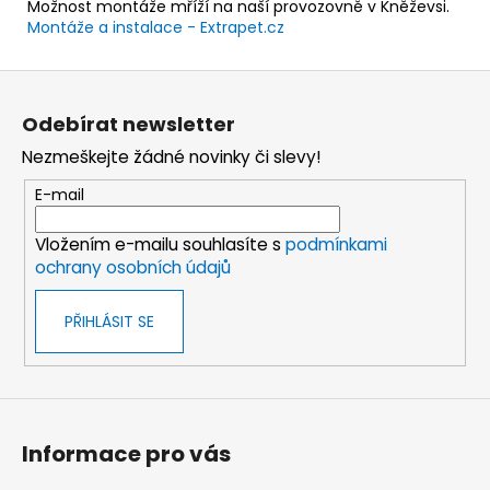
Možnost montáže mříží na naší provozovně v Kněževsi.
Montáže a instalace - Extrapet.cz
Z
á
Odebírat newsletter
p
Nezmeškejte žádné novinky či slevy!
a
t
E-mail
í
Vložením e-mailu souhlasíte s
podmínkami
ochrany osobních údajů
PŘIHLÁSIT SE
Informace pro vás