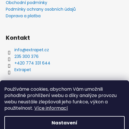
Obchodní podmínky
Podmínky ochrany osobních údajů
Doprava a platba
Kontakt
info
@
extrapet.cz
235 300 376
+420 774 331 644
Extrapet
Vyhledávání
Používáme cookies, abychom Vám umožnili
pohodlné prohlížení webu a díky analýze provozu
webu neustále zlepšovali jeho funkce, výkon a
použitelnost.
Více informací
HLEDAT
Nastavení