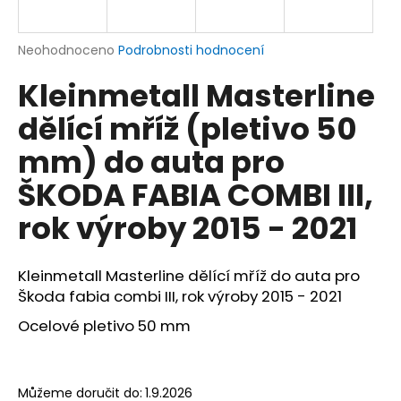
a
j
Průměrné
Neohodnoceno
Podrobnosti hodnocení
í
hodnocení
Kleinmetall Masterline
produktu
t
je
?
dělící mříž (pletivo 50
0,0
z
mm) do auta pro
5
hvězdiček.
ŠKODA FABIA COMBI III,
HLEDAT
rok výroby 2015 - 2021
Kleinmetall Masterline dělící mříž do auta pro
D
Škoda fabia combi III, rok výroby 2015 - 2021
o
p
Ocelové pletivo 50 mm
o
r
u
Můžeme doručit do:
1.9.2026