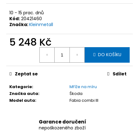
č
u
10 - 15 prac. dnů
j
Kód:
20421460
e
Značka:
Kleinmetall
m
e
5 248 Kč
Měrná
KLEINMETALL
DO KOŠÍKU
cena:
ALLSAFE
AUTOPÁS
PRO
Zeptat se
Sdílet
PSY
VELIKOST
M
Kategorie
:
Mříže na míru
1
Značka auta
:
Škoda
745
Model auta
:
Fabia combi III
Kč
Garance doručení
nepoškozeného zboží